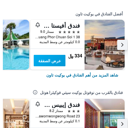
أفضل الفنادق في بوكيت تاون
فندق أفيستا جراند، بوكيت كارون - مجموعة إم جاليري
5 نجوم
ممتاز 9.0
38 Soi Luang Phor Chuan Soi 1, بوكيت تاون, تايلاند
0.0 كيلومتر عن وسط المدينة
334 ﷼
عرض الصفقة
شاهد المزيد من أهم الفنادق في بوكيت تاون
فنادق بالقرب من نوفوتل بوكيت سيتي فوكيثرا هوتل
فندق إيبيس ستايلز، بوكيت سيتي
3 نجوم
ممتاز 8.2
23 Thawornwongwong Road, بوكيت تاون, تايلاند
0.1 كيلومتر عن وسط المدينة