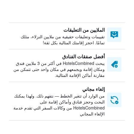
الملايين من التعليقات
تقييمات وتعليقات حقيقية من ملايين النزلاء، مثلك
تمامًا. احجز إقامتك المثالية بكل ثقة!
أفضل صفقات الفنادق
يبحث HotelsCombined في أكثر من 3 ملايين فندق
ومكان إقامة ويجمعهم في مكان واحد حتى تتمكن من
مقارنة أماكن الإقامة المثالية.
إلغاء مجاني
من الوارد أن تتغير الخطط — نتفهم ذلك. ولهذا يمكنك
البحث وحجز فنادق وأماكن إقامة على
HotelsCombined من وكالات السفر التي تقدم خدمة
الإلغاء المجاني