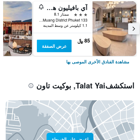
آي بافيليون هوتل فوكيت
3 نجوم
ممتاز 8.1
133 Satoon Road Muang District Phuket, بوكيت تاون, تايلاند
1.1 كيلومتر عن وسط المدينة
85 ﷼
عرض الصفقة
مشاهدة الفنادق الأخرى الموصى بها
استكشفTalat Yai, بوكيت تاون
اعرض على الخريطة