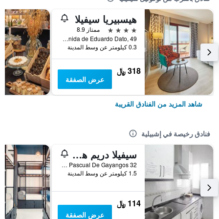
هيسبيريا سيفيلا
4 نجوم
ممتاز 8.9
Avenida de Eduardo Dato, 49, إشبيلية, منطقة أندلوسيا, أسبانيا
0.3 كيلومتر عن وسط المدينة
318 ﷼
عرض الصفقة
شاهد المزيد من الفنادق القريبة
فنادق رخيصة في إشبيلية
سيفيلا دريم هوستل
Calle Pascual De Gayangos 32, إشبيلية, منطقة أندلوسيا, أسبانيا
1.5 كيلومتر عن وسط المدينة
114 ﷼
عرض الصفقة