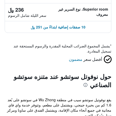
236 ﷼
Superior room، نوع السرير غير
معروف
سعر الليلة شامل الرسوم
10 صفقات إضافية ابتداءً من 251 ﷼
*
يشمل المجموع الضرائب المحلية المقدرة والرسوم المستحقة عند
تسجيل المغادرة.
أفضل سعر
مضمون
حول نوفوتل سوتشو عند متنزه سوتشو
الصناعي
يقع نوفوتيل سوتشو سيب في منطقة Wu Zhong في سوتشو على بُعد
1.6 كم من بحيرة جينجي، ويشتمل على مطعم، وتتوفر خدمة واي فاي
مجانية في جميع أنحاء مكان الإقامة، ويشتمل الفندق على ساونا ومركز
سبا، ويُمكن للضيو...