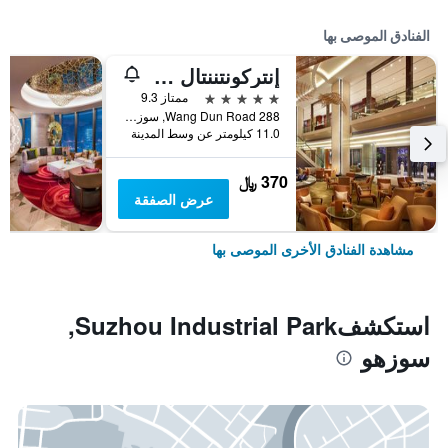
الفنادق الموصى بها
إنتركونتننتال سوتشو باي آيتش جي
5 نجوم
ممتاز 9.3
288 Wang Dun Road, سوزهو, الصين
11.0 كيلومتر عن وسط المدينة
370 ﷼
عرض الصفقة
مشاهدة الفنادق الأخرى الموصى بها
استكشفSuzhou Industrial Park,
سوزهو