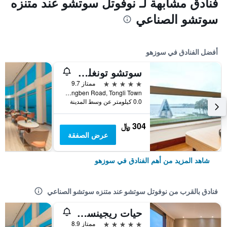
فنادق مشابهة لـ نوفوتل سوتشو عند متنزه
سوتشو الصناعي
أفضل الفنادق في سوزهو
سوتشو تونغلي ليك فيو هوتل
5 نجوم
ممتاز 9.7
No. 8 Chongben Road, Tongli Town, سوزهو, الصين
0.0 كيلومتر عن وسط المدينة
304 ﷼
عرض الصفقة
شاهد المزيد من أهم الفنادق في سوزهو
فنادق بالقرب من نوفوتل سوتشو عند متنزه سوتشو الصناعي
حيات ريجينسي سوزو
5 نجوم
ممتاز 8.9