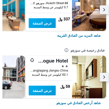
88 Huachi Street, سوزهو, الصين
0.7 كيلومتر عن وسط المدينة
337 ﷼
عرض الصفقة
شاهد المزيد من الفنادق القريبة
فنادق رخيصة في سوزهو
Zhangjiagang Newstay Vogue Hotel
2 نجمتين
No.84 Chang'an South Rd. Zhangjiagang Jiangsu China, سوزهو, الصين
62.1 كيلومتر عن وسط المدينة
59 ﷼
عرض الصفقة
شاهد أرخص الفنادق في سوزهو