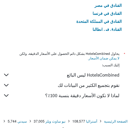
الفنادق في مصر
الفنادق في فرنسا
الفنادق في المملكة المتحدة
الفنادق في إيطاليا
الفنادق في تايلاند
*
يحاول HotelsCombined بشكل دائم الحصول على الأسعار الدقيقة، ولكن
لا يمكن ضمان الأسعار
.
إليك السبب:
HotelsCombined ليس البائع
نقوم بتجميع الكثير من البيانات لك
لماذا لا تكون الأسعار دقيقة بنسبة 100٪؟
الصفحة الرئيسية
أستراليا
108,577
نيو ساوث ويلز
37,005
سيدني
5,744