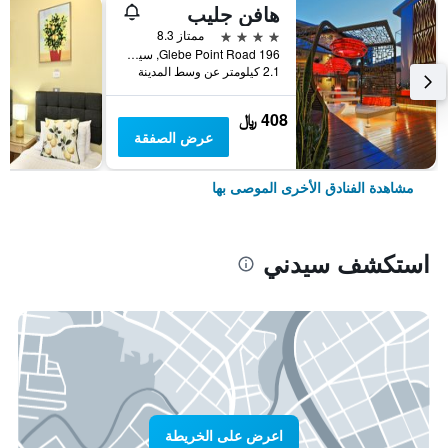
هافن جليب
4 نجوم
ممتاز 8.3
196 Glebe Point Road, سيدني, NSW, أستراليا
2.1 كيلومتر عن وسط المدينة
408 ﷼
عرض الصفقة
مشاهدة الفنادق الأخرى الموصى بها
استكشف سيدني
اعرض على الخريطة