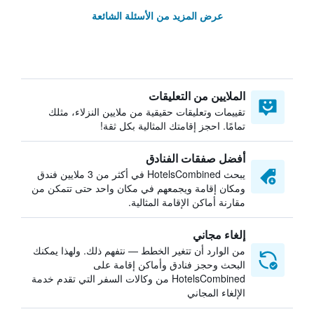
عرض المزيد من الأسئلة الشائعة
الملايين من التعليقات
تقييمات وتعليقات حقيقية من ملايين النزلاء، مثلك
تمامًا. احجز إقامتك المثالية بكل ثقة!
أفضل صفقات الفنادق
يبحث HotelsCombined في أكثر من 3 ملايين فندق
ومكان إقامة ويجمعهم في مكان واحد حتى تتمكن من
مقارنة أماكن الإقامة المثالية.
إلغاء مجاني
من الوارد أن تتغير الخطط — نتفهم ذلك. ولهذا يمكنك
البحث وحجز فنادق وأماكن إقامة على
HotelsCombined من وكالات السفر التي تقدم خدمة
الإلغاء المجاني