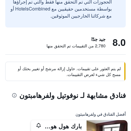
الحجوزات التي تم التحقق منها فقط والتي تم إجراؤها
بواسطة مستخدمين حقيقيين مع HotelsCombined أو
مع شركائنا الخارجيين الموثوقين.
8.0
جيد جدًا
2,780 من التقييمات تم التحقق منها
لم يتم العثور على تقييمات. حاول إزالة مرشح أو تغيير بحثك أو
مسح كل شيء لعرض التقييمات.
فنادق مشابهة لـ نوفوتيل ولفرهامبتون
أفضل الفنادق في ولفرهامبتون
بارك هول هوتل آند سبا فولفرهامتن