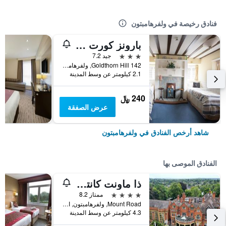
فنادق رخيصة في ولفرهامبتون
بارونز كورت هوتل
3 نجوم
جيد 7.2
142 Goldthorn Hill, ولفرهامبتون, المملكة المتحدة
2.1 كيلومتر عن وسط المدينة
240 ﷼
عرض الصفقة
شاهد أرخص الفنادق في ولفرهامبتون
الفنادق الموصى بها
ذا ماونت كانتري مانور هوتل آند جولف
4 نجوم
ممتاز 8.2
Mount Road, ولفرهامبتون, المملكة المتحدة
4.3 كيلومتر عن وسط المدينة