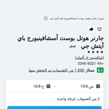
صور لـ جارنر هوتل بوست أسشافينبورج باي آيتش جي
جارنر هوتل بوست أسشافينبورج باي
آيتش جي
فندق
4 نجوم
اشافينبورغ، ألمانيا
+49 6021 3340
ممتاز
1,550 من التقييمات تم التحقق منها
8.1
س 15/8
-
ح 16/8
2 من الضيوف، غرفة واحدة