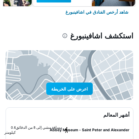
شاهد أرخص الفنادق في اشافينبورغ
استكشف اشافينبورغ
اعرض على الخريطة
أشهر المعالم
مسافة مشي إلى 8 من الدقائق
0.6
Abbey Museum - Saint Peter and Alexander
كيلومتر