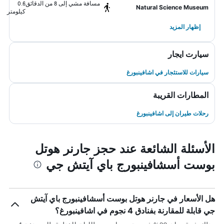
مسافة مشي إلى 8 من الدقائق
0.6
Natural Science Museum
كيلومتر
إظهار المزيد
سيارت ايجار
سيارات للاستئجار في اشافينبورغ
المطارات القريبة
رحلات طيران إلى اشافينبورغ
الأسئلة الشائعة عند حجز جارنر هوتل
بوست أسشافينبورج باي آيتش جي
هل الأسعار في جارنر هوتل بوست أسشافينبورج باي آيتش
جي قابلة للمقارنة بفنادق 4 نجوم في اشافينبورغ؟