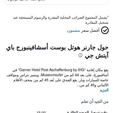
*
يشمل المجموع الضرائب المحلية المقدرة والرسوم المستحقة عند
تسجيل المغادرة.
أفضل سعر
مضمون
حول جارنر هوتل بوست أسشافينبورج باي
آيتش جي
يقع مكان إقامة "Garner Hotel Post Aschaffenburg by IHG" في
أشافنبورغ، على بعد 44 كم من Museumsufer، ويتميز بتراس ومواقف
خاصة للسيارات وبار. يقع الفندق على بُعد 45 كم من متحف الأفلام
الألماني و45 كم من...
المزيد
من الجيد أن تعلم
15:00
وقت تسجيل الصعود للطائرة