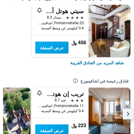
سيتي هوتل أشافينبورج
4 نجوم
ممتاز 8.3
Frohsinnstraße 23, اشافينبورغ, بافاريا, ألمانيا
0.4 كيلومتر عن وسط المدينة
456 ﷼
عرض الصفقة
شاهد المزيد من الفنادق القريبة
فنادق رخيصة في اشافينبورغ
تريب إن هوتل أشافنبورجر هوف
3 نجوم
جيد 6.7
Frohsinnstraße 11, اشافينبورغ, بافاريا, ألمانيا
0.4 كيلومتر عن وسط المدينة
223 ﷼
عرض الصفقة