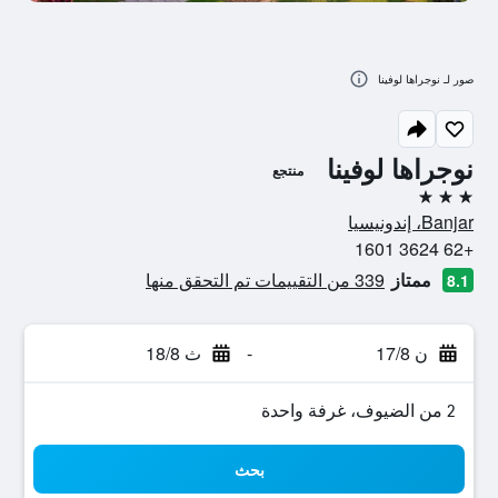
صور لـ نوجراها لوفينا
نوجراها لوفينا
منتجع
3 نجوم
Banjar، إندونيسيا
+62 3624 1601
ممتاز
339 من التقييمات تم التحقق منها
8.1
ن 17/8
-
ث 18/8
2 من الضيوف، غرفة واحدة
بحث