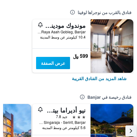
فنادق بالقرب من نوجراها لوفينا
موندوك مودينج بلانتاشن نيتشر ريزورت
Jl. Raya Asah Gobleg, Banjar, إندونيسيا
10.4 كيلومتر عن وسط المدينة
599 ﷼
عرض الصفقة
شاهد المزيد من الفنادق القريبة
فنادق رخيصة في Banjar
نيو أديراما بيتش هوتل
3 نجوم
جيد 7.8
Jl. Raya Singaraja - Seririt, Banjar, إندونيسيا
5.6 كيلومتر عن وسط المدينة