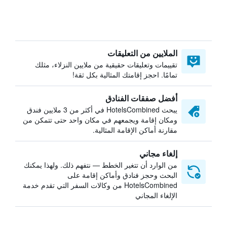
الملايين من التعليقات
تقييمات وتعليقات حقيقية من ملايين النزلاء، مثلك
تمامًا. احجز إقامتك المثالية بكل ثقة!
أفضل صفقات الفنادق
يبحث HotelsCombined في أكثر من 3 ملايين فندق
ومكان إقامة ويجمعهم في مكان واحد حتى تتمكن من
مقارنة أماكن الإقامة المثالية.
إلغاء مجاني
من الوارد أن تتغير الخطط — نتفهم ذلك. ولهذا يمكنك
البحث وحجز فنادق وأماكن إقامة على
HotelsCombined من وكالات السفر التي تقدم خدمة
الإلغاء المجاني