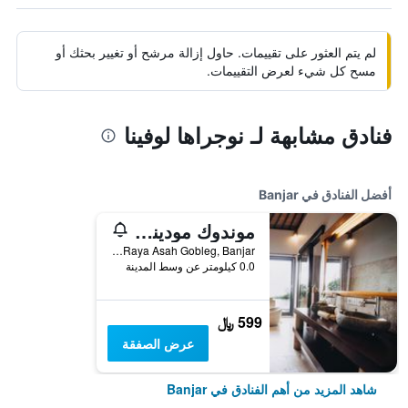
لم يتم العثور على تقييمات. حاول إزالة مرشح أو تغيير بحثك أو
مسح كل شيء لعرض التقييمات.
فنادق مشابهة لـ نوجراها لوفينا
أفضل الفنادق في Banjar
موندوك مودينج بلانتاشن نيتشر ريزورت
Jl. Raya Asah Gobleg, Banjar, إندونيسيا
0.0 كيلومتر عن وسط المدينة
599 ﷼
عرض الصفقة
شاهد المزيد من أهم الفنادق في Banjar