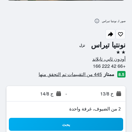
صور لـ نونتيا تيراس
نونتيا تيراس
نزل
2 نجمتين
أودون ثاني، تايلاند
+66 42 222 166
ممتاز
445 من التقييمات تم التحقق منها
8.5
خ 13/8
-
ج 14/8
2 من الضيوف، غرفة واحدة
بحث