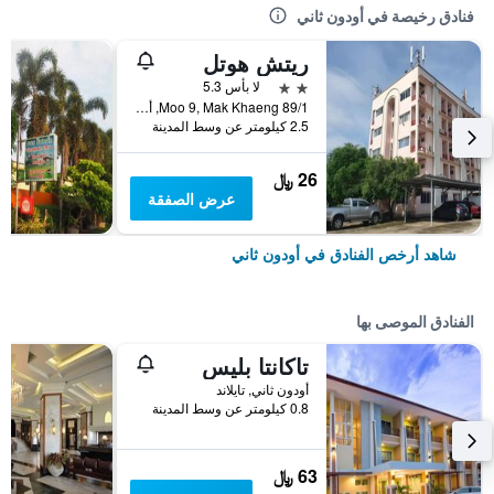
فنادق رخيصة في أودون ثاني
ريتش هوتل
2 نجمتين
لا بأس 5.3
89/1 Moo 9, Mak Khaeng, أودون ثاني, تايلاند
2.5 كيلومتر عن وسط المدينة
26 ﷼
عرض الصفقة
شاهد أرخص الفنادق في أودون ثاني
الفنادق الموصى بها
تاكانتا بليس
أودون ثاني, تايلاند
0.8 كيلومتر عن وسط المدينة
63 ﷼