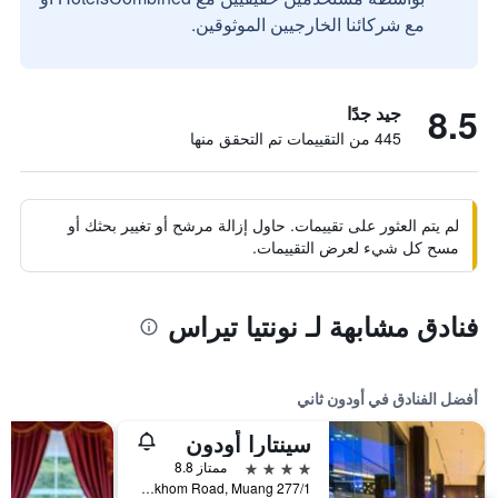
مع شركائنا الخارجيين الموثوقين.
8.5
جيد جدًا
445 من التقييمات تم التحقق منها
لم يتم العثور على تقييمات. حاول إزالة مرشح أو تغيير بحثك أو
مسح كل شيء لعرض التقييمات.
فنادق مشابهة لـ نونتيا تيراس
أفضل الفنادق في أودون ثاني
سينتارا أودون
4 نجوم
ممتاز 8.8
277/1 Prajaksillapakhom Road, Muang, أودون ثاني, تايلاند