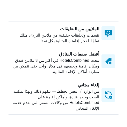
الملايين من التعليقات
تقييمات وتعليقات حقيقية من ملايين النزلاء، مثلك
تمامًا. احجز إقامتك المثالية بكل ثقة!
أفضل صفقات الفنادق
يبحث HotelsCombined في أكثر من 3 ملايين فندق
ومكان إقامة ويجمعهم في مكان واحد حتى تتمكن من
مقارنة أماكن الإقامة المثالية.
إلغاء مجاني
من الوارد أن تتغير الخطط — نتفهم ذلك. ولهذا يمكنك
البحث وحجز فنادق وأماكن إقامة على
HotelsCombined من وكالات السفر التي تقدم خدمة
الإلغاء المجاني