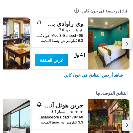
فنادق رخيصة في خون كاين
وي راوادي بلايس
2 نجمتين
جيد 7.6
405 Moo 8, Banped, خون كاين, تايلاند
6.3 كيلومتر عن وسط المدينة
41 ﷼
عرض الصفقة
شاهد أرخص الفنادق في خون كاين
الفنادق الموصى بها
جرين هوتل آند ريزورت كون كاين
3 نجوم
ممتاز 8.4
179/160 Prachasamosorn Road, خون كاين, تايلاند
3.3 كيلومتر عن وسط المدينة