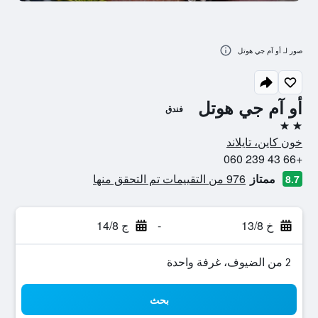
صور لـ أو آم جي هوتل
أو آم جي هوتل
فندق
2 نجمتين
خون كاين، تايلاند
+66 43 239 060
ممتاز
976 من التقييمات تم التحقق منها
8.7
خ 13/8
-
ج 14/8
2 من الضيوف، غرفة واحدة
بحث