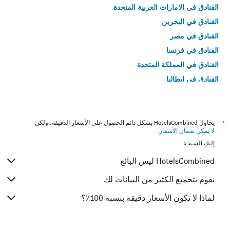
الفنادق في الامارات العربية المتحدة
الفنادق في البحرين
الفنادق في مصر
الفنادق في فرنسا
الفنادق في المملكة المتحدة
الفنادق في إيطاليا
الفنادق في تايلاند
*
يحاول HotelsCombined بشكل دائم الحصول على الأسعار الدقيقة، ولكن
لا يمكن ضمان الأسعار
.
إليك السبب:
HotelsCombined ليس البائع
نقوم بتجميع الكثير من البيانات لك
لماذا لا تكون الأسعار دقيقة بنسبة 100٪؟