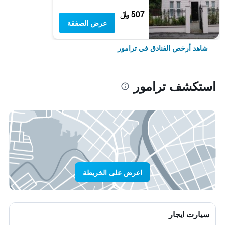
507 ﷼
عرض الصفقة
شاهد أرخص الفنادق في ترامور
استكشف ترامور
اعرض على الخريطة
سيارت ايجار