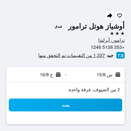
أوشياز هوتل ترامور
فندق
3 نجوم
ترامور، أيرلندا
+353 5138 1246
جيد
1,337 من التقييمات تم التحقق منها
7.5
س 15/8
-
ح 16/8
2 من الضيوف، غرفة واحدة
بحث