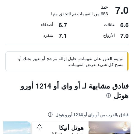
7.0
جيد
653 من التقييمات تم التحقق منها
6.7
6.6
عائلات
أصدقاء
7.1
7.0
الأزواج
منفرد
لم يتم العثور على تقييمات. حاول إزالة مرشح أو تغيير بحثك أو
مسح كل شيء لعرض التقييمات.
فنادق مشابهة لـ أو واي أو 1214 أورو
هوتل
فنادق بالقرب من أو واي أو 1214 أورو هوتل
هوتل أنيكا
3 نجوم
ممتاز 8.5