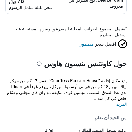
78 ﷼
Deluxe room، نوع السرير غير
معروف
سعر الليلة شامل الرسوم
*
يشمل المجموع الضرائب المحلية المقدرة والرسوم المستحقة عند
تسجيل المغادرة.
أفضل سعر
مضمون
حول كاونتيس بنسيون هاوس
يقع مكان إقامة "CounTess Pension House" ضمن 17 كم من مركز
أيالا سيبو و18 كم من فوينتي أوسمينا سيركل، ويوفر غرفاً في Liloan.
لدى هذا الفندق المصنف نجمتين غرف مكيفة مع واي فاي مجاني وحمّام
خاص في كل منه...
المزيد
من الجيد أن تعلم
14:00
وقت تسجيل الصعود للطائرة