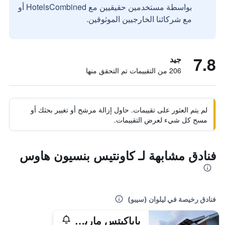
بواسطة مستخدمين حقيقيين مع HotelsCombined أو
مع شركائنا الخارجيين الموثوقين.
7.8
جيد
206 من التقييمات تم التحقق منها
لم يتم العثور على تقييمات. حاول إزالة مرشح أو تغيير بحثك أو
مسح كل شيء لعرض التقييمات.
فنادق مشابهة لـ كاونتيس بنسيون هاوس
فنادق رخيصة في ليلوان (سيبو)
باباكيتس مارينا آند فيشينج لاجون بويرد باي كوكوتل