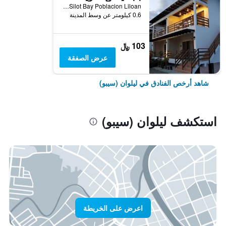
Silot Bay Poblacion Liloan, ليلوان (سيبو), الفلبين
0.6 كيلومتر عن وسط المدينة
103 ﷼
عرض الصفقة
شاهد أرخص الفنادق في ليلوان (سيبو)
استكشف ليلوان (سيبو)
اعرض على الخريطة