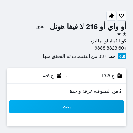
أو واي أو 216 لا فيفا هوتل
فندق
2 نجمتين
كوتا كينابالو، ماليزيا
+60 8823 9888
جيد
337 من التقييمات تم التحقق منها
6.0
خ 13/8
-
ج 14/8
2 من الضيوف، غرفة واحدة
بحث