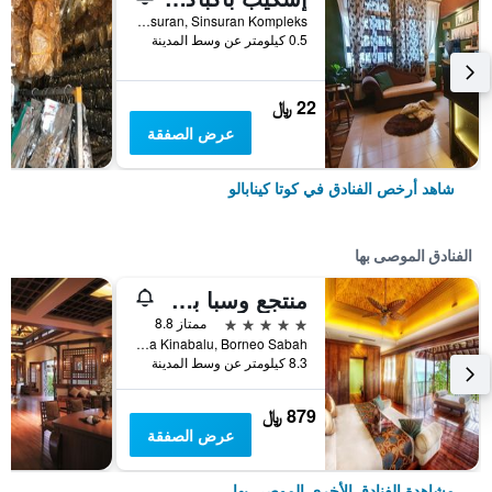
Unit Lot 8 Block J, 3rd Floor, Jalan Sinsuran, Sinsuran Kompleks, كوتا كينابالو, ماليزيا
0.5 كيلومتر عن وسط المدينة
22 ﷼
عرض الصفقة
شاهد أرخص الفنادق في كوتا كينابالو
الفنادق الموصى بها
منتجع وسبا بونغا رايا آيلاند
5 نجوم
ممتاز 8.8
Polish Bay Gaya Island Po Box 22036, 88778 Luyang Kota Kinabalu, Borneo Sabah, كوتا كينابالو, ماليزيا
8.3 كيلومتر عن وسط المدينة
879 ﷼
عرض الصفقة
مشاهدة الفنادق الأخرى الموصى بها