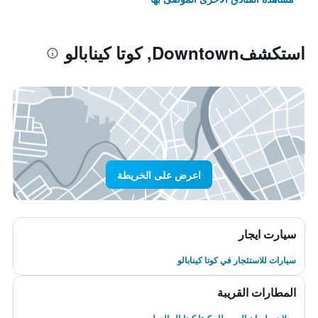
استكشفDowntown, كوتا كينابالو
اعرض على الخريطة
سيارت ايجار
سيارات للاستئجار في كوتا كينابالو
المطارات القريبة