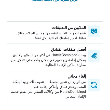
الملايين من التعليقات
تقييمات وتعليقات حقيقية من ملايين النزلاء، مثلك
تمامًا. احجز إقامتك المثالية بكل ثقة!
أفضل صفقات الفنادق
يبحث HotelsCombined في أكثر من 3 ملايين فندق
ومكان إقامة ويجمعهم في مكان واحد حتى تتمكن من
مقارنة أماكن الإقامة المثالية.
إلغاء مجاني
من الوارد أن تتغير الخطط — نتفهم ذلك. ولهذا يمكنك
البحث وحجز فنادق وأماكن إقامة على
HotelsCombined من وكالات السفر التي تقدم خدمة
الإلغاء المجاني