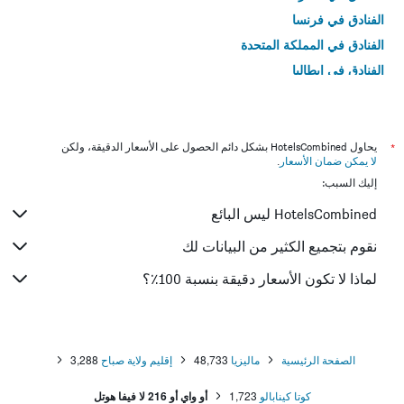
الفنادق في فرنسا
الفنادق في المملكة المتحدة
الفنادق في إيطاليا
الفنادق في تايلاند
*
يحاول HotelsCombined بشكل دائم الحصول على الأسعار الدقيقة، ولكن
لا يمكن ضمان الأسعار
.
إليك السبب:
HotelsCombined ليس البائع
نقوم بتجميع الكثير من البيانات لك
لماذا لا تكون الأسعار دقيقة بنسبة 100٪؟
الصفحة الرئيسية
ماليزيا
48,733
إقليم ولاية صباح
3,288
كوتا كينابالو
1,723
أو واي أو 216 لا فيفا هوتل