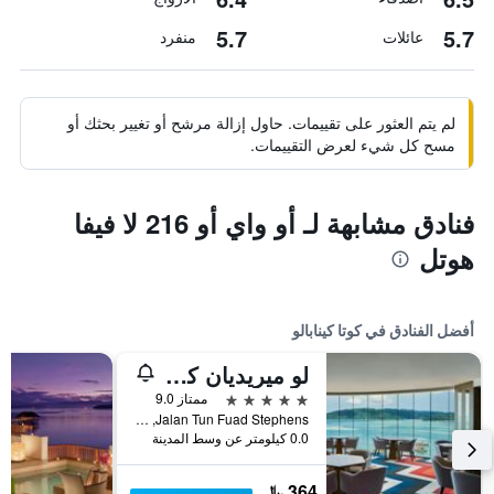
5.7
5.7
عائلات
منفرد
لم يتم العثور على تقييمات. حاول إزالة مرشح أو تغيير بحثك أو
مسح كل شيء لعرض التقييمات.
فنادق مشابهة لـ أو واي أو 216 لا فيفا
هوتل
أفضل الفنادق في كوتا كينابالو
لو ميريديان كوتا كينابالو
5 نجوم
ممتاز 9.0
Jalan Tun Fuad Stephens, كوتا كينابالو, ماليزيا
0.0 كيلومتر عن وسط المدينة
364 ﷼