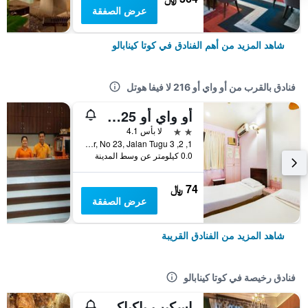
عرض الصفقة
شاهد المزيد من أهم الفنادق في كوتا كينابالو
فنادق بالقرب من أو واي أو 216 لا فيفا هوتل
أو واي أو 89625 بيلتن إن
2 نجمتين
لا بأس 4.1
1, 2, 3 Floor, No 23, Jalan Tugu, كوتا كينابالو, ماليزيا
0.0 كيلومتر عن وسط المدينة
74 ﷼
عرض الصفقة
شاهد المزيد من الفنادق القريبة
فنادق رخيصة في كوتا كينابالو
إسكيب باكباكرز كاي كي