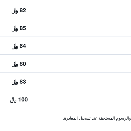
82 ﷼
85 ﷼
64 ﷼
80 ﷼
83 ﷼
100 ﷼
والرسوم المستحقة عند تسجيل المغادرة.