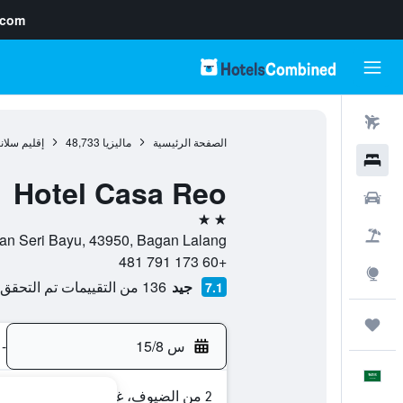
.com
رحلات طيران
الصفحة الرئيسية
ماليزيا
48,733
إقليم سلان
فنادق
Hotel Casa Reo
سيارات
2 نجمتين
حزم العروض
Bayu 12, Taman Seri Bayu, 43950, Bagan Lalang
+60 173 791 481
استكشاف
جيد
136 من التقييمات تم التحقق منها
7.1
رحلات
س 15/8
-
العَرَبِيَّة
2 من الضيوف، غرفة واحدة