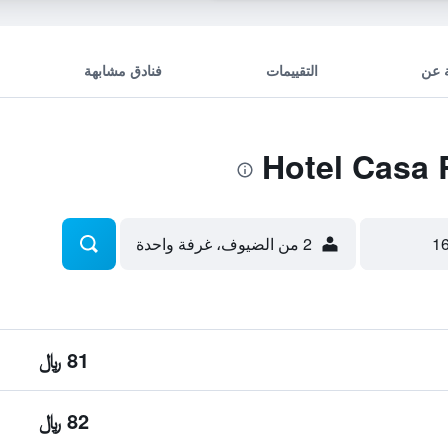
 عن
التقييمات
فنادق مشابهة
2 من الضيوف، غرفة واحدة
81 ﷼
82 ﷼