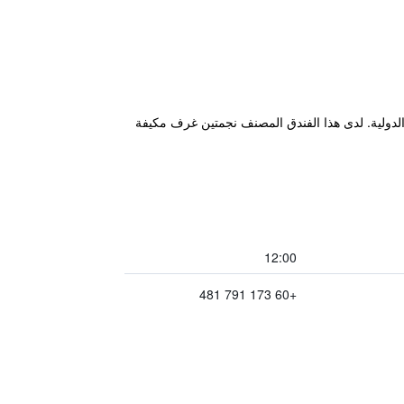
غان لالانغ، ضمن 42 كم من بالم مول سيريمبان و26 كم من حلبة سيبانغ الدولية. لدى هذا الفندق المصنف نجمتين غرف مكيفة
12:00
+60 173 791 481