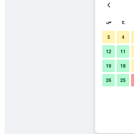
ج
س
5
4
12
11
19
18
26
25