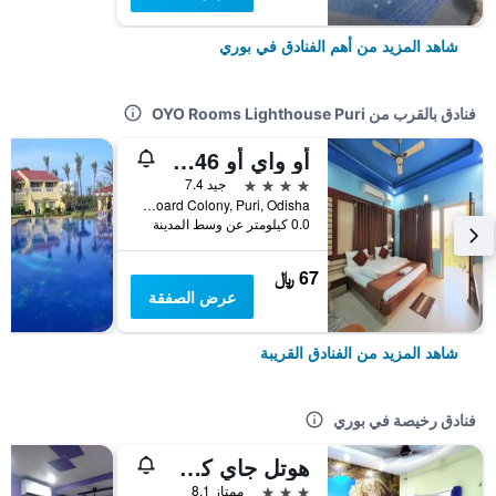
شاهد المزيد من أهم الفنادق في بوري
فنادق بالقرب من OYO Rooms Lighthouse Puri
أو واي أو 10046 هوتل سوارنا فيلا
4 نجوم
جيد 7.4
Subrata Sarkar Rd, Baliapanda Housing Board Colony, Puri, Odisha, بوري, الهند
0.0 كيلومتر عن وسط المدينة
67 ﷼
عرض الصفقة
شاهد المزيد من الفنادق القريبة
فنادق رخيصة في بوري
هوتل جاي كي إن بوري
3 نجوم
ممتاز 8.1