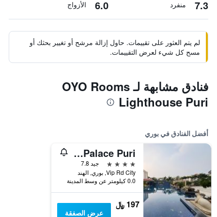
6.0
7.3
منفرد
الأزواج
لم يتم العثور على تقييمات. حاول إزالة مرشح أو تغيير بحثك أو
مسح كل شيء لعرض التقييمات.
فنادق مشابهة لـ OYO Rooms
Lighthouse Puri
أفضل الفنادق في بوري
Hotel Golden Palace Puri
4 نجوم
جيد 7.8
Vip Rd City, بوري, الهند
0.0 كيلومتر عن وسط المدينة
197 ﷼
عرض الصفقة