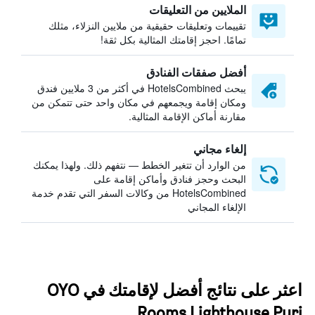
الملايين من التعليقات
تقييمات وتعليقات حقيقية من ملايين النزلاء، مثلك
تمامًا. احجز إقامتك المثالية بكل ثقة!
أفضل صفقات الفنادق
يبحث HotelsCombined في أكثر من 3 ملايين فندق
ومكان إقامة ويجمعهم في مكان واحد حتى تتمكن من
مقارنة أماكن الإقامة المثالية.
إلغاء مجاني
من الوارد أن تتغير الخطط — نتفهم ذلك. ولهذا يمكنك
البحث وحجز فنادق وأماكن إقامة على
HotelsCombined من وكالات السفر التي تقدم خدمة
الإلغاء المجاني
اعثر على نتائج أفضل لإقامتك في OYO
Rooms Lighthouse Puri