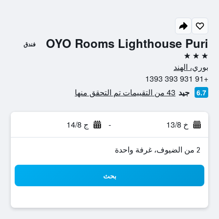
OYO Rooms Lighthouse Puri
فندق
3 نجوم
بوري، الهند
+91 931 393 1393
جيد
43 من التقييمات تم التحقق منها
6.7
خ 13/8
-
ج 14/8
2 من الضيوف، غرفة واحدة
بحث