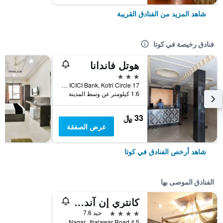
شاهد المزيد من الفنادق القريبة
فنادق رخيصة في كوتا
هوتل فاندانا
3 نجوم
17 Near ICICI Bank, Kotri Circle, كوتا, الهند
1.6 كيلومتر عن وسط المدينة
33 ﷼
عرض الصفقة
شاهد أرخص الفنادق في كوتا
الفنادق الموصى بها
كانتري إن آند سويتس باي راديسون، كوتا
4 نجوم
جيد 7.6
4,5 Rajeev Gandhi Nagar, Jhalawar Road, كوتا, الهند