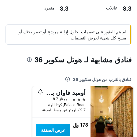
3.3
8.3
عائلات
منفرد
لم يتم العثور على تقييمات. حاول إزالة مرشح أو تغيير بحثك أو
مسح كل شيء لعرض التقييمات.
فنادق مشابهة لـ هوتل سكوير 36
فنادق بالقرب من هوتل سكوير 36
أوميد فاوان بالاس
3 نجوم
ممتاز 8.7
Palace Road, كوتا, الهند
9.7 كيلومتر عن وسط المدينة
178 ﷼
عرض الصفقة