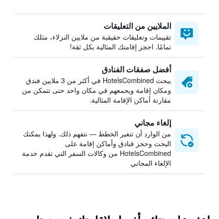
الملايين من التعليقات
تقييمات وتعليقات حقيقية من ملايين النزلاء، مثلك
تمامًا. احجز إقامتك المثالية بكل ثقة!
أفضل صفقات الفنادق
يبحث HotelsCombined في أكثر من 3 ملايين فندق
ومكان إقامة ويجمعهم في مكان واحد حتى تتمكن من
مقارنة أماكن الإقامة المثالية.
إلغاء مجاني
من الوارد أن تتغير الخطط — نتفهم ذلك. ولهذا يمكنك
البحث وحجز فنادق وأماكن إقامة على
HotelsCombined من وكالات السفر التي تقدم خدمة
الإلغاء المجاني