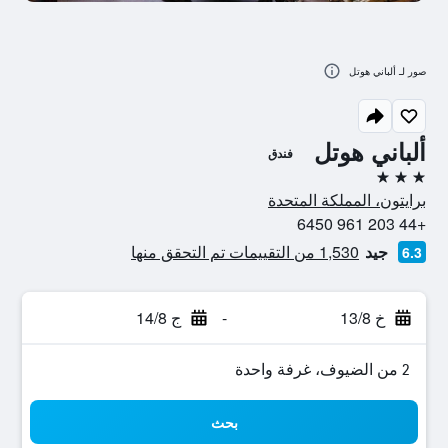
صور لـ ألباني هوتل
ألباني هوتل
فندق
3 نجوم
برايتون، المملكة المتحدة
+44 203 961 6450
جيد
1,530 من التقييمات تم التحقق منها
6.3
خ 13/8
-
ج 14/8
2 من الضيوف، غرفة واحدة
بحث