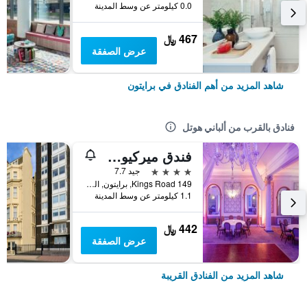
0.0 كيلومتر عن وسط المدينة
467 ﷼
عرض الصفقة
شاهد المزيد من أهم الفنادق في برايتون
فنادق بالقرب من ألباني هوتل
فندق ميركيور برايتون سيفرونت
4 نجوم
جيد 7.7
149 Kings Road, برايتون, المملكة المتحدة
1.1 كيلومتر عن وسط المدينة
442 ﷼
عرض الصفقة
شاهد المزيد من الفنادق القريبة