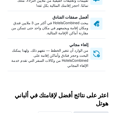
تقييمات وتعليقات حقيقية من ملايين النزلاء، مثلك
تمامًا. احجز إقامتك المثالية بكل ثقة!
أفضل صفقات الفنادق
يبحث HotelsCombined في أكثر من 3 ملايين فندق
ومكان إقامة ويجمعهم في مكان واحد حتى تتمكن من
مقارنة أماكن الإقامة المثالية.
إلغاء مجاني
من الوارد أن تتغير الخطط — نتفهم ذلك. ولهذا يمكنك
البحث وحجز فنادق وأماكن إقامة على
HotelsCombined من وكالات السفر التي تقدم خدمة
الإلغاء المجاني
اعثر على نتائج أفضل لإقامتك في ألباني
هوتل