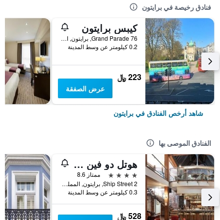
فنادق رخيصة في برايتون
كيبس برايتون
76 Grand Parade, برايتون, المملكة المتحدة
0.2 كيلومتر عن وسط المدينة
223 ﷼
عرض الصفقة
شاهد أرخص الفنادق في برايتون
الفنادق الموصى بها
هوتل دو فين بريجتون
4 نجوم
ممتاز 8.6
2 Ship Street, برايتون, المملكة المتحدة
0.3 كيلومتر عن وسط المدينة
528 ﷼