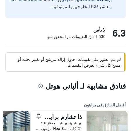
مع شركائنا الخارجيين الموثوقين.
6.3
لا بأس
1,530 من التقييمات تم التحقق منها
لم يتم العثور على تقييمات. حاول إزالة مرشح أو تغيير بحثك أو
مسح كل شيء لعرض التقييمات.
فنادق مشابهة لـ ألباني هوتل
أفضل الفنادق في برايتون
ذا تشارم برايتون بوتيك هوتل آند سبا
5 نجوم
ممتاز 9.0
20-21 New Steine, برايتون, المملكة المتحدة