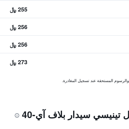
255 ﷼
256 ﷼
256 ﷼
273 ﷼
والرسوم المستحقة عند تسجيل المغادرة.
تينيسي سيدار بلاف آي-40