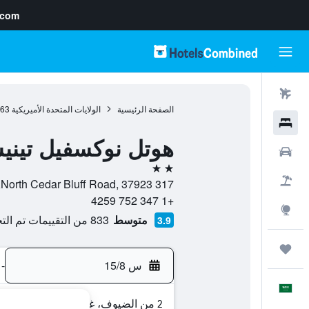
.com
رحلات طيران
الصفحة الرئيسية
الولايات المتحدة الأميريكية
963
فنادق
هوتل نوكسفيل تينيس
سيارات
2 نجمتين
حزم العروض
317 North Cedar Bluff Road, 37923, نوكسفيل (تينيسي), تينسي, الولايات المتحدة الأميريكية
+1 347 752 4259
استكشاف
متوسط
833 من التقييمات تم التحقق منها
3.9
رحلات
س 15/8
-
العَرَبِيَّة
2 من الضيوف، غرفة واحدة