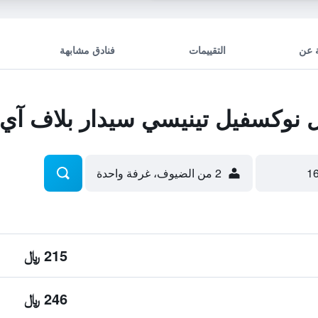
 عن
التقييمات
فنادق مشابهة
وكسفيل تينيسي سيدار بلاف آي-40
2 من الضيوف، غرفة واحدة
215 ﷼
246 ﷼