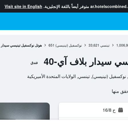
ar.hotelscombined
متوفر أيضاً باللغة الإنجليزية.
Visit site in English
1,006,
تينسي
33,621
نوكسفيل (تينيسي)
651
هوتل نوكسفيل تينيسي سيدار بلا
ي سيدار بلاف آي-40
فندق
ح 16/8