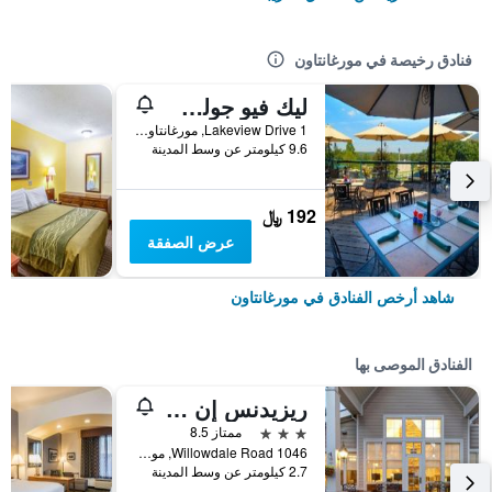
فنادق رخيصة في مورغانتاون
ليك فيو جولف ريزورت
1 Lakeview Drive, مورغانتاون, WV, الولايات المتحدة الأميريكية
9.6 كيلومتر عن وسط المدينة
192 ﷼
عرض الصفقة
شاهد أرخص الفنادق في مورغانتاون
الفنادق الموصى بها
ريزيدنس إن باي ماريوت مورجان تاون ميديكال سنتر آريا
3 نجوم
ممتاز 8.5
1046 Willowdale Road, مورغانتاون, WV, الولايات المتحدة الأميريكية
2.7 كيلومتر عن وسط المدينة