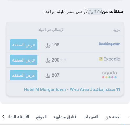
صفقات من
198 ﷼
/
أرخص سعر الليلة الواحدة
مزود
الإجمالي في الليلة
198 ﷼
عرض الصفقة
200 ﷼
عرض الصفقة
207 ﷼
عرض الصفقة
11 صفقة إضافية لـ Hotel M Morgantown - Wvu Area
لمحة عن
التقييمات
فنادق مشابهة
الموقع
الأسئلة الشائعة