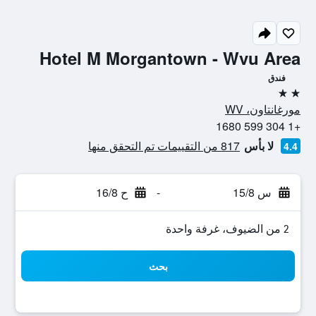
Hotel M Morgantown - Wvu Area
فندق
2 نجمتين
مورغانتاون، WV
+1 304 599 1680
لا بأس
817 من التقييمات تم التحقق منها
4.4
س 15/8
-
ح 16/8
2 من الضيوف، غرفة واحدة
بحث