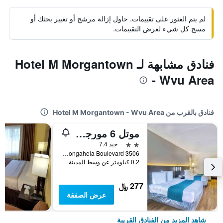
لم يتم العثور على تقييمات. حاول إزالة مرشح أو تغيير بحثك أو
مسح كل شيء لعرض التقييمات.
فنادق مشابهة لـ Hotel M Morgantown
- Wvu Area
فنادق بالقرب من Hotel M Morgantown - Wvu Area
موتل 6 مورجانتاون، ويست فيرجينيا
2 نجمتين
جيد 7.4
3506 Monongahela Boulevard, مورغانتاون, WV, الولايات المتحدة الأميريكية
0.2 كيلومتر عن وسط المدينة
277 ﷼
عرض الصفقة
شاهد المزيد من الفنادق القريبة