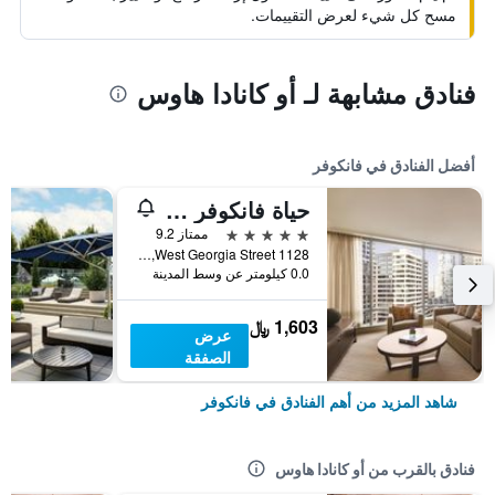
مسح كل شيء لعرض التقييمات.
فنادق مشابهة لـ أو كانادا هاوس
أفضل الفنادق في فانكوفر
حياة فانكوفر داون تاون ألبيرني
5 نجوم
ممتاز 9.2
1128 West Georgia Street, فانكوفر, BC, كندا
0.0 كيلومتر عن وسط المدينة
1,603 ﷼
عرض
الصفقة
شاهد المزيد من أهم الفنادق في فانكوفر
فنادق بالقرب من أو كانادا هاوس