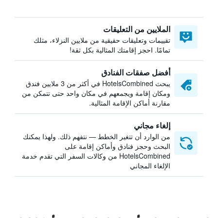
الملايين من التعليقات
تقييمات وتعليقات حقيقية من ملايين النزلاء، مثلك
تمامًا. احجز إقامتك المثالية بكل ثقة!
أفضل صفقات الفنادق
يبحث HotelsCombined في أكثر من 3 ملايين فندق
ومكان إقامة ويجمعهم في مكان واحد حتى تتمكن من
مقارنة أماكن الإقامة المثالية.
إلغاء مجاني
من الوارد أن تتغير الخطط — نتفهم ذلك. ولهذا يمكنك
البحث وحجز فنادق وأماكن إقامة على
HotelsCombined من وكالات السفر التي تقدم خدمة
الإلغاء المجاني