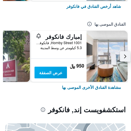
شاهد أرخص الفنادق في فانكوفر
الفنادق الموصى بها
إمبارك فانكوفر
1001 Hornby Street, فانكوفر, BC, كندا
5.3 كيلومتر عن وسط المدينة
950 ﷼
عرض الصفقة
مشاهدة الفنادق الأخرى الموصى بها
استكشفويست إند, فانكوفر