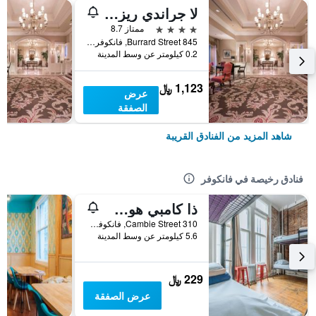
لا جراندي ريزيدانس فانكوفر آت ذا سوتون
4 نجوم
ممتاز 8.7
845 Burrard Street, فانكوفر, BC, كندا
0.2 كيلومتر عن وسط المدينة
1,123 ﷼
عرض
الصفقة
شاهد المزيد من الفنادق القريبة
فنادق رخيصة في فانكوفر
ذا كامبي هوستيل غاستاون
310 Cambie Street, فانكوفر, BC, كندا
5.6 كيلومتر عن وسط المدينة
229 ﷼
عرض الصفقة