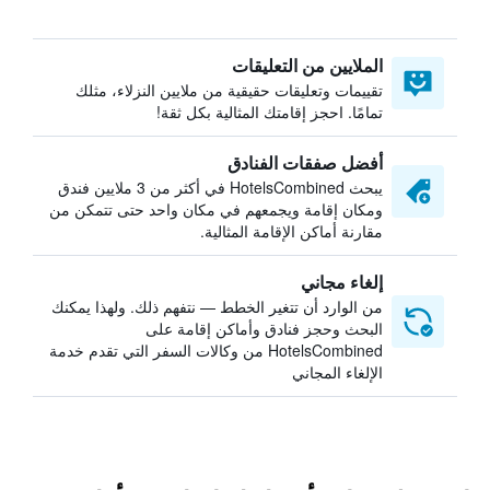
الملايين من التعليقات
تقييمات وتعليقات حقيقية من ملايين النزلاء، مثلك
تمامًا. احجز إقامتك المثالية بكل ثقة!
أفضل صفقات الفنادق
يبحث HotelsCombined في أكثر من 3 ملايين فندق
ومكان إقامة ويجمعهم في مكان واحد حتى تتمكن من
مقارنة أماكن الإقامة المثالية.
إلغاء مجاني
من الوارد أن تتغير الخطط — نتفهم ذلك. ولهذا يمكنك
البحث وحجز فنادق وأماكن إقامة على
HotelsCombined من وكالات السفر التي تقدم خدمة
الإلغاء المجاني