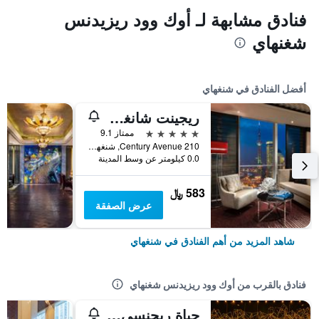
فنادق مشابهة لـ أوك وود ريزيدنس
شغنهاي
أفضل الفنادق في شنغهاي
ريجينت شانغهاي بودونج
5 نجوم
ممتاز 9.1
210 Century Avenue, شنغهاي, الصين
0.0 كيلومتر عن وسط المدينة
583 ﷼
عرض الصفقة
شاهد المزيد من أهم الفنادق في شنغهاي
فنادق بالقرب من أوك وود ريزيدنس شغنهاي
حياة ريجنسي شنغهاي غلوبال هاربور