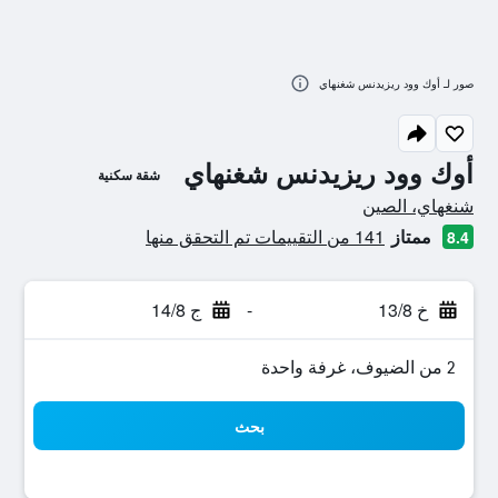
صور لـ أوك وود ريزيدنس شغنهاي
أوك وود ريزيدنس شغنهاي
شقة سكنية
تقييم فئة 0
شنغهاي، الصين
ممتاز
141 من التقييمات تم التحقق منها
8.4
خ 13/8
-
ج 14/8
2 من الضيوف، غرفة واحدة
بحث