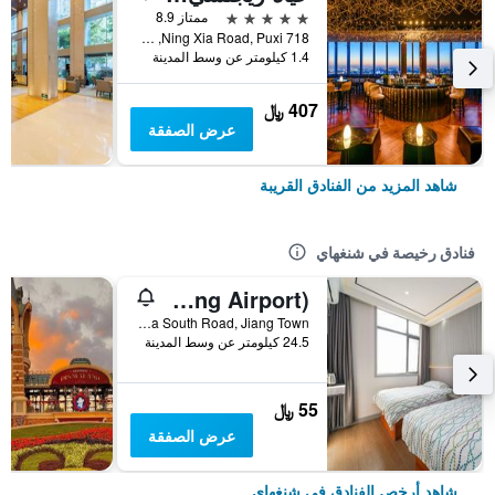
5 نجوم
ممتاز 8.9
718 Ning Xia Road, Puxi, شنغهاي, الصين
1.4 كيلومتر عن وسط المدينة
407 ﷼
عرض الصفقة
شاهد المزيد من الفنادق القريبة
فنادق رخيصة في شنغهاي
Pod Inn (Shanghai Pudong Airport)
No. 10 Shuizha South Road, Jiang Town, شنغهاي, الصين
24.5 كيلومتر عن وسط المدينة
55 ﷼
عرض الصفقة
شاهد أرخص الفنادق في شنغهاي