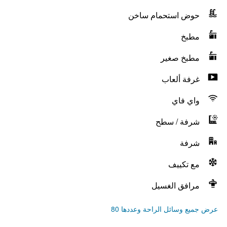
حوض استحمام ساخن
مطبخ
مطبخ صغير
غرفة ألعاب
واي فاي
شرفة / سطح
شرفة
مع تكييف
مرافق الغسيل
عرض جميع وسائل الراحة وعددها 80