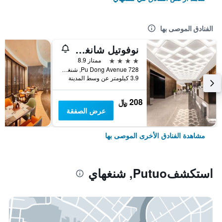
الفنادق الموصى بها
نوفوتيل شانغهاي أتلانتس
4 نجوم
ممتاز 8.9
728 Pu Dong Avenue, شنغهاي, الصين
3.9 كيلومتر عن وسط المدينة
208 ﷼
عرض الصفقة
مشاهدة الفنادق الأخرى الموصى بها
استكشفPutuo, شنغهاي