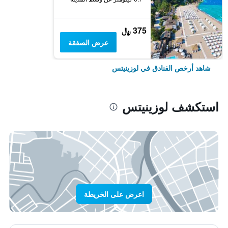
375 ﷼
عرض الصفقة
شاهد أرخص الفنادق في لوزينيتس
استكشف لوزينيتس
اعرض على الخريطة