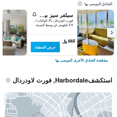
الفنادق الموصى بها
سيلفر سيز بيتش ريزورت
فورت لاودردال, FL, الولايات المتحدة الأميريكية
3.5 كيلومتر عن وسط المدينة
665 ﷼
عرض الصفقة
مشاهدة الفنادق الأخرى الموصى بها
استكشفHarbordale, فورت لاودردال