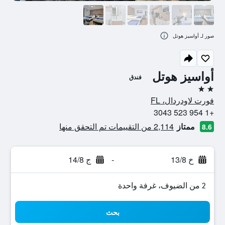
صور لـ أواسيز هوتل
أواسيز هوتل
فندق
2 نجمتين
فورت لاودردال، FL
+1 954 523 3043
ممتاز
2,114 من التقييمات تم التحقق منها
8.6
خ 13/8
-
ج 14/8
2 من الضيوف، غرفة واحدة
بحث