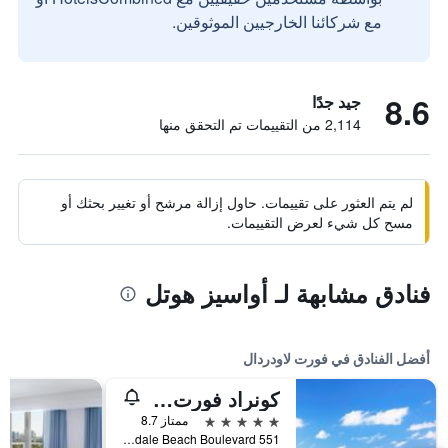
مع شركائنا الخارجيين الموثوقين.
8.6
جيد جدًا
2,114 من التقييمات تم التحقق منها
لم يتم العثور على تقييمات. حاول إزالة مرشح أو تغيير بحثك أو
مسح كل شيء لعرض التقييمات.
فنادق مشابهة لـ أواسيز هوتل
أفضل الفنادق في فورت لاودردال
كونراد فورت لوديرديل بيتش
5 نجوم
ممتاز 8.7
551 North Fort Lauderdale Beach Boulevard, فورت لاودردال, FL, الولايات المتحدة الأميريكية