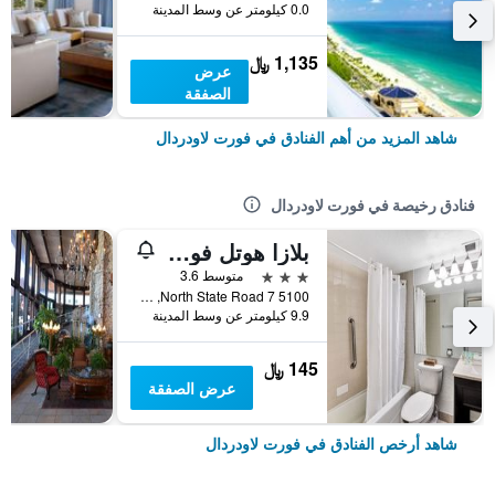
0.0 كيلومتر عن وسط المدينة
1,135 ﷼
عرض
الصفقة
شاهد المزيد من أهم الفنادق في فورت لاودردال
فنادق رخيصة في فورت لاودردال
بلازا هوتل فورت لودردايل
3 نجوم
متوسط 3.6
5100 North State Road 7, فورت لاودردال, FL, الولايات المتحدة الأميريكية
9.9 كيلومتر عن وسط المدينة
145 ﷼
عرض الصفقة
شاهد أرخص الفنادق في فورت لاودردال