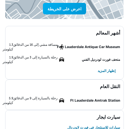
اعرض على الخريطة
أشهر المعالم
مسافة مشي إلى 16 من الدقائق
1.3
Fort Lauderdale Antique Car Museum
كيلومتر
رحلة بالسيارة إلى 3 من الدقائق
1.9
متحف فورت لودرديل الفني
كيلومتر
إظهار المزيد
النقل العام
رحلة بالسيارة إلى 9 من الدقائق
5.9
Ft Lauderdale Amtrak Station
كيلومتر
سيارت ايجار
سيارات للاستئجار في فورت لاودردال