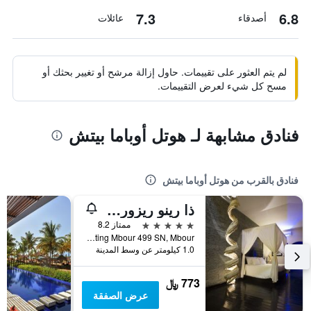
7.3
6.8
أصدقاء
عائلات
لم يتم العثور على تقييمات. حاول إزالة مرشح أو تغيير بحثك أو
مسح كل شيء لعرض التقييمات.
فنادق مشابهة لـ هوتل أوباما بيتش
فنادق بالقرب من هوتل أوباما بيتش
ذا رينو ريزورت هوتل آند سبا
5 نجوم
ممتاز 8.2
Rue du Karting Mbour 499 SN, Mbour, السنغال
1.0 كيلومتر عن وسط المدينة
773 ﷼
عرض الصفقة