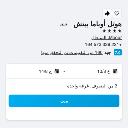
هوتل أوباما بيتش
فندق
4 نجوم
Mbour، السنغال
+221 339 573 164
جيد
160 من التقييمات تم التحقق منها
7.0
خ 13/8
-
ج 14/8
2 من الضيوف، غرفة واحدة
بحث