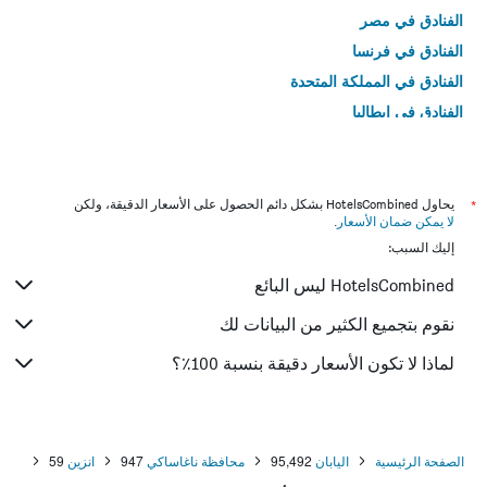
الفنادق في مصر
الفنادق في فرنسا
الفنادق في المملكة المتحدة
الفنادق في إيطاليا
الفنادق في تايلاند
*
يحاول HotelsCombined بشكل دائم الحصول على الأسعار الدقيقة، ولكن
لا يمكن ضمان الأسعار
.
إليك السبب:
HotelsCombined ليس البائع
نقوم بتجميع الكثير من البيانات لك
لماذا لا تكون الأسعار دقيقة بنسبة 100٪؟
الصفحة الرئيسية
اليابان
95,492
محافظة ناغاساكي
947
انزين
59