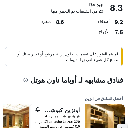
8.3
جيد جدًا
28 من التقييمات تم التحقق منها
8.6
9.2
أصدقاء
منفرد
7.5
الأزواج
لم يتم العثور على تقييمات. حاول إزالة مرشح أو تغيير بحثك أو
مسح كل شيء لعرض التقييمات.
فنادق مشابهة لـ أوباما تاون هوتل
أفضل الفنادق في انزين
أونزين كيوشو هوتل - ماونت ريزورت
4 نجوم
ممتاز 9.5
320 Obamacho Unzen, انزين, اليابان
0.0 كيلومتر عن وسط المدينة