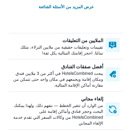
عرض المزيد من الأسئلة الشائعة
الملايين من التعليقات
تقييمات وتعليقات حقيقية من ملايين النزلاء، مثلك
تمامًا. احجز إقامتك المثالية بكل ثقة!
أفضل صفقات الفنادق
يبحث HotelsCombined في أكثر من 3 ملايين فندق
ومكان إقامة ويجمعهم في مكان واحد حتى تتمكن من
مقارنة أماكن الإقامة المثالية.
إلغاء مجاني
من الوارد أن تتغير الخطط — نتفهم ذلك. ولهذا يمكنك
البحث وحجز فنادق وأماكن إقامة على
HotelsCombined من وكالات السفر التي تقدم خدمة
الإلغاء المجاني