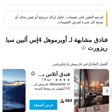
لم يتم العثور على تقييمات. حاول إزالة مرشح أو تغيير بحثك أو
مسح كل شيء لعرض التقييمات.
فنادق مشابهة لـ أوبرموهل 4إس ألبين سبا
ريزورت
أفضل الفنادق في غارميش بارتنكيرشن
فندق أتلاس بوست
4 نجوم
جيد 7.9
Marienplatz 12, غارميش بارتنكيرشن, بافاريا, ألمانيا
0.0 كيلومتر عن وسط المدينة
664 ﷼
عرض الصفقة