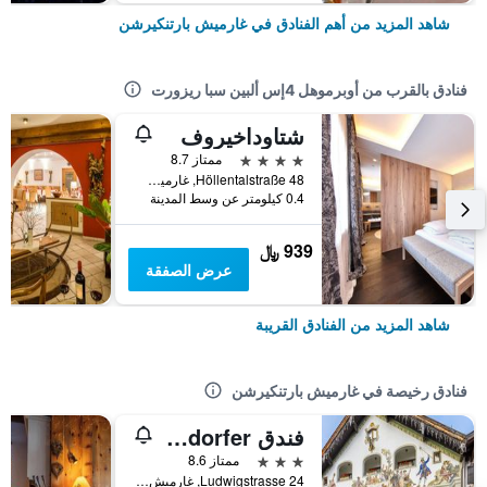
شاهد المزيد من أهم الفنادق في غارميش بارتنكيرشن
فنادق بالقرب من أوبرموهل 4إس ألبين سبا ريزورت
شتاوداخيروف
4 نجوم
ممتاز 8.7
Höllentalstraße 48, غارميش بارتنكيرشن, بافاريا, ألمانيا
0.4 كيلومتر عن وسط المدينة
939 ﷼
عرض الصفقة
شاهد المزيد من الفنادق القريبة
فنادق رخيصة في غارميش بارتنكيرشن
فندق Gasthof Fraundorfer
3 نجوم
ممتاز 8.6
Ludwigstrasse 24, غارميش بارتنكيرشن, بافاريا, ألمانيا