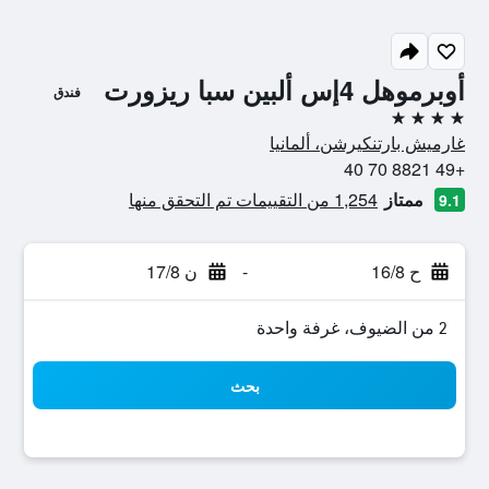
أوبرموهل 4إس ألبين سبا ريزورت
فندق
4 نجوم
غارميش بارتنكيرشن، ألمانيا
+49 8821 70 40
ممتاز
1,254 من التقييمات تم التحقق منها
9.1
ح 16/8
-
ن 17/8
2 من الضيوف، غرفة واحدة
بحث