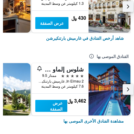
1.3 كيلومتر عن وسط المدينة
430 ﷼
عرض الصفقة
شاهد أرخص الفنادق في غارميش بارتنكيرشن
الفنادق الموصى بها
شلوس إلماو لاكشري سبا ريتريت آند كلتشورال هايداواي
5 نجوم
ممتاز 9.5
In Elmau 2, غارميش بارتنكيرشن, بافاريا, ألمانيا
7.6 كيلومتر عن وسط المدينة
3,462 ﷼
عرض
الصفقة
مشاهدة الفنادق الأخرى الموصى بها