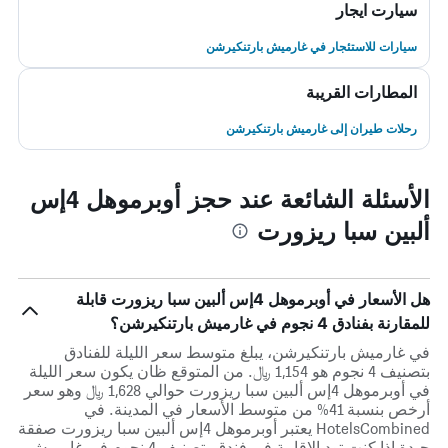
سيارت ايجار
سيارات للاستئجار في غارميش بارتنكيرشن
المطارات القريبة
رحلات طيران إلى غارميش بارتنكيرشن
الأسئلة الشائعة عند حجز أوبرموهل 4إس
ألبين سبا ريزورت
هل الأسعار في أوبرموهل 4إس ألبين سبا ريزورت قابلة
للمقارنة بفنادق 4 نجوم في غارميش بارتنكيرشن؟
في غارميش بارتنكيرشن، يبلغ متوسط ​​سعر الليلة للفنادق
بتصنيف 4 نجوم هو 1,154 ﷼. من المتوقع ظان يكون سعر الليلة
في أوبرموهل 4إس ألبين سبا ريزورت حوالي 1,628 ﷼ وهو سعر
أرخص بنسبة 41% من متوسط الأسعار في المدينة. في
HotelsCombined يعتبر أوبرموهل 4إس ألبين سبا ريزورت صفقة
جيدة إذا كنت تود الإقامة في فندق بتصنيف 4 نجوم في غارميش