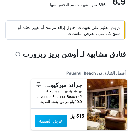
8.9
396 من التقييمات تم التحقق منها
لم يتم العثور على تقييمات. حاول إزالة مرشح أو تغيير بحثك أو
مسح كل شيء لعرض التقييمات.
فنادق مشابهة لـ أوشن بريز ريزورت
أفضل الفنادق في Pauanui Beach
جراند ميركيور بوكا بارك ريزورت
4 نجوم
ممتاز 8.5
42 Mount Avenue, Pauanui Beach, نيوزيلندا
0.0 كيلومتر عن وسط المدينة
515 ﷼
عرض الصفقة