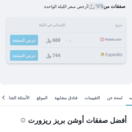
صفقات من
689 ﷼
/
أرخص سعر الليلة الواحدة
مزود
الإجمالي في الليلة
689 ﷼
عرض الصفقة
744 ﷼
عرض الصفقة
لمحة عن
التقييمات
فنادق مشابهة
الموقع
الأسئلة الشائعة
أفضل صفقات أوشن بريز ريزورت