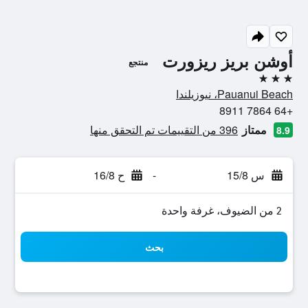
أوشن بريز ريزورت
منتجع
3 نجوم
Pauanui Beach، نيوزيلندا
+64 7864 8911
ممتاز
396 من التقييمات تم التحقق منها
8.9
س 15/8
-
ح 16/8
2 من الضيوف، غرفة واحدة
بحث