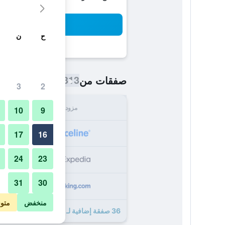
بح
ح
ن
313 ﷼
صفقات من
/
أرخص سعر اللي
3
2
مزود
الإجما
10
9
313
17
16
24
23
322
31
30
332
منخفض
متو
36 صفقة إضافية لـ أوشن فرونت آت ذي إنترانس