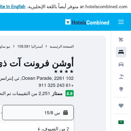
ar.hotelscombined.com
متوفر أيضاً باللغة الإنجليزية.
site in English
رحلات طيران
الصفحة الرئيسية
أستراليا
108,581
نيو ساو
فنادق
أوشن فرونت آت ذي
سيارات
4 نجوم
حزم العروض
102 Ocean Parade, 2261, ثي إنترانس, نيو ساوث ويلز, أستراليا
+61 243 325 911
استكشاف
ممتاز
2,251 من التقييمات تم التحقق منها
8.9
رحلات
س 15/8
-
العَرَبِيَّة
2 من الضيوف، غرفة واحدة