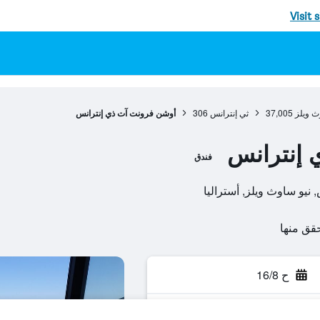
Visit 
ث ويلز
37,005
ثي إنترانس
306
أوشن فرونت آت ذي إنترانس
 إنترانس
فندق
ح 16/8