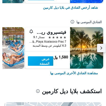
شاهد أرخص الفنادق في بلايا ديل كارمين
الفنادق الموصى بها
فيتسيروي ريفييرا مايا، أيه لاكشري فيلا ريزورت - لبالغين فقط
5 نجوم
ممتاز 9.1
Playa Xcalacoco Frac 7, بلايا ديل كارمين, ولاية كينتانا رو, المكسيك
6.3 كيلومتر عن وسط المدينة
1,580 ﷼
عرض
الصفقة
مشاهدة الفنادق الأخرى الموصى بها
استكشف بلايا ديل كارمين