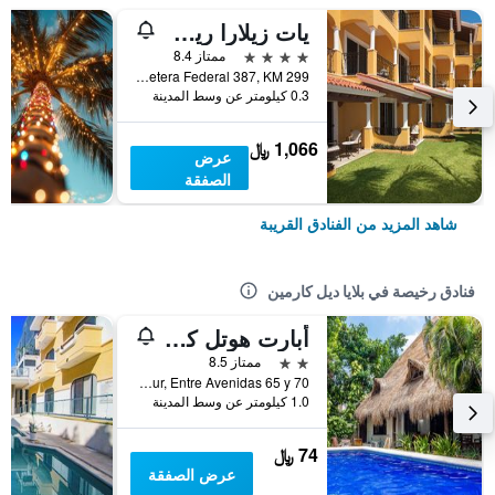
يات زيلارا ريفييرا مايا أدالتس أونل ن ر ومل جميع كلخدمات
4 نجوم
ممتاز 8.4
Carretera Federal 387, KM 299, بلايا ديل كارمين, ولاية كينتانا رو, المكسيك
0.3 كيلومتر عن وسط المدينة
1,066 ﷼
عرض
الصفقة
شاهد المزيد من الفنادق القريبة
فنادق رخيصة في بلايا ديل كارمين
أبارت هوتل كاسايجيدو
2 نجمتين
ممتاز 8.5
Calle 3 Sur, Entre Avenidas 65 y 70, بلايا ديل كارمين, ولاية كينتانا رو, المكسيك
1.0 كيلومتر عن وسط المدينة
74 ﷼
عرض الصفقة