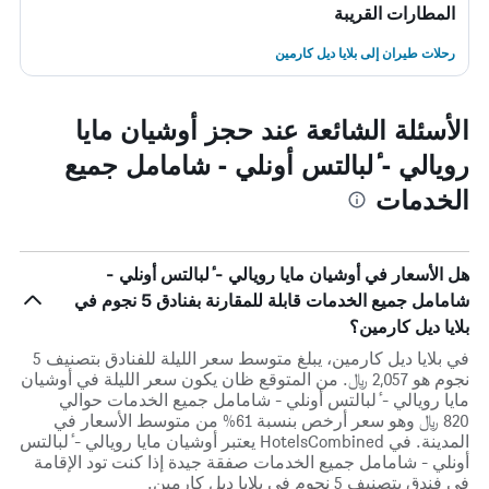
المطارات القريبة
رحلات طيران إلى بلايا ديل كارمين
الأسئلة الشائعة عند حجز أوشيان مايا
رويالي - ٔلبالتس أونلي - شامامل جميع
الخدمات
هل الأسعار في أوشيان مايا رويالي - ٔلبالتس أونلي -
شامامل جميع الخدمات قابلة للمقارنة بفنادق 5 نجوم في
بلايا ديل كارمين؟
في بلايا ديل كارمين، يبلغ متوسط ​​سعر الليلة للفنادق بتصنيف 5
نجوم هو 2,057 ﷼. من المتوقع ظان يكون سعر الليلة في أوشيان
مايا رويالي - ٔلبالتس أونلي - شامامل جميع الخدمات حوالي
820 ﷼ وهو سعر أرخص بنسبة 61% من متوسط الأسعار في
المدينة. في HotelsCombined يعتبر أوشيان مايا رويالي - ٔلبالتس
أونلي - شامامل جميع الخدمات صفقة جيدة إذا كنت تود الإقامة
في فندق بتصنيف 5 نجوم في بلايا ديل كارمين.