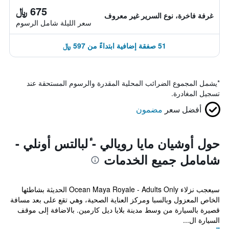
675 ﷼
غرفة فاخرة، نوع السرير غير معروف
سعر الليلة شامل الرسوم
51 صفقة إضافية ابتداءً من 597 ﷼
*
يشمل المجموع الضرائب المحلية المقدرة والرسوم المستحقة عند
تسجيل المغادرة.
أفضل سعر
مضمون
حول أوشيان مايا رويالي - ٔلبالتس أونلي -
شامامل جميع الخدمات
سيعجب نزلاء Ocean Maya Royale - Adults Only الحديثة بشاطئها
الخاص المعزول وبالسبا ومركز العناية الصحية، وهي تقع على بعد مسافة
قصيرة بالسيارة من وسط مدينة بلايا ديل كارمين. بالاضافة إلى موقف
السيارة ال...