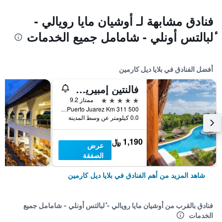
فنادق مشابهة لـ أوشيان مايا رويالي -
ٔلبالتس أونلي - شامامل جميع الخدمات
أفضل الفنادق في بلايا ديل كارمين
فالنتين إمبيريال ريفيرا مايب -ر ومل جميع كلسدفات - لبالغين فقط
5 نجوم
ممتاز 9.2
Carretera Federal 307 Chetumal Puerto Juarez Km 311 500, بلايا ديل كارمين, ولاية كينتانا رو, المكسيك
0.0 كيلومتر عن وسط المدينة
1,190 ﷼
عرض
الصفقة
شاهد المزيد من أهم الفنادق في بلايا ديل كارمين
فنادق بالقرب من أوشيان مايا رويالي - ٔلبالتس أونلي - شامامل جميع
الخدمات