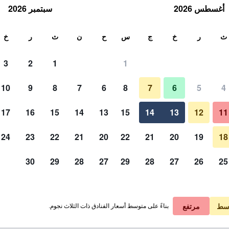
أغسطس 2026
سبتمبر 2026
ث
ث
ر
خ
ج
س
ح
ن
ث
ر
خ
3
2
1
1
10
9
8
7
6
8
7
6
5
4
مبنى
17
16
15
14
13
15
14
13
12
11
عرض الأسعار
24
23
22
21
20
22
21
20
19
18
30
29
28
27
29
28
27
26
25
صور لـ أو واي أوشين ريزورت إيجوت
عرض الأسعار
عرض الأسعار
سط
مرتفع
بناءً على متوسط أسعار الفنادق ذات الثلاث نجوم.