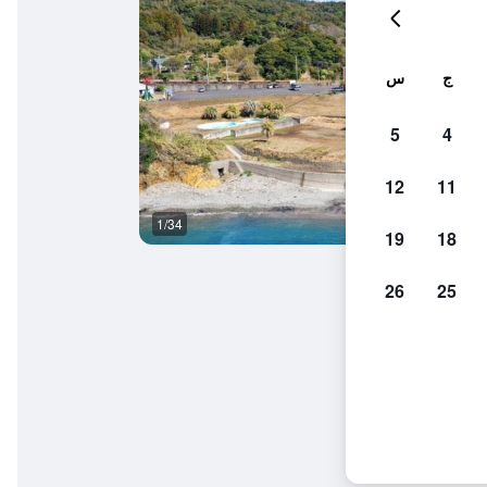
ج
س
5
4
12
11
1/34
غرفة نوم
19
18
26
25
شيا كاجوشيما