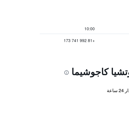
10:00
+81 992 741 173
تشيا كاجوشيما
اعة