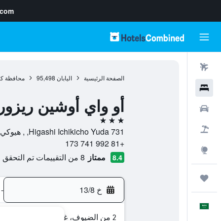
.com
رحلات طيران
الصفحة الرئيسية
اليابان
95,498
محافظة كا
فنادق
أو واي أوشين ريزور
سيارات
3 نجوم
حزم العروض
731 Higashi Ichikicho Yuda, , هيوكي, محافظة كاجوشيما, اليابان
+81 992 741 173
استكشاف
ممتاز
8 من التقييمات تم التحقق منها
8.4
رحلات
خ 13/8
-
العَرَبِيَّة
2 من الضيوف، غرفة واحدة