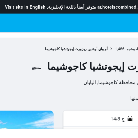
ar.hotelscombined
متوفر أيضاً باللغة الإنجليزية.
Visit site in English
جوشيما
1,486
أو واي أوشين ريزورت إيجوتشيا كاجوشيما
ت إيجوتشيا كاجوشيما
منتجع
ج 14/8