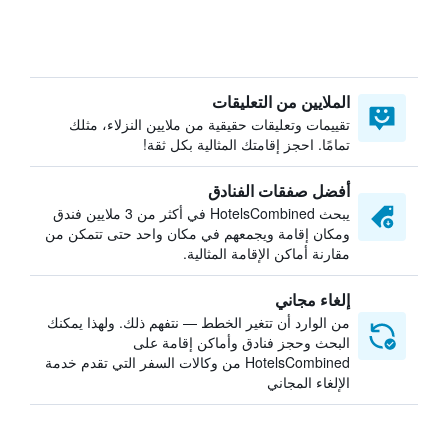
الملايين من التعليقات
تقييمات وتعليقات حقيقية من ملايين النزلاء، مثلك
تمامًا. احجز إقامتك المثالية بكل ثقة!
أفضل صفقات الفنادق
يبحث HotelsCombined في أكثر من 3 ملايين فندق
ومكان إقامة ويجمعهم في مكان واحد حتى تتمكن من
مقارنة أماكن الإقامة المثالية.
إلغاء مجاني
من الوارد أن تتغير الخطط — نتفهم ذلك. ولهذا يمكنك
البحث وحجز فنادق وأماكن إقامة على
HotelsCombined من وكالات السفر التي تقدم خدمة
الإلغاء المجاني