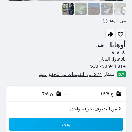
صور لـ أوهانا
أوهانا
فندق
3 نجوم
ياناغاوا، اليابان
+81 944 733 533
ممتاز
274 من التقييمات تم التحقق منها
9.7
ح 16/8
-
ن 17/8
2 من الضيوف، غرفة واحدة
بحث