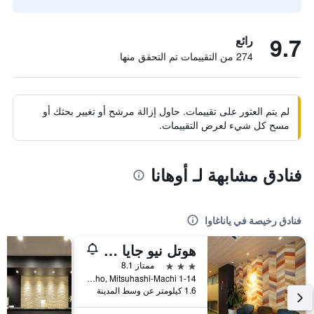
9.7
رائع
274 من التقييمات تم التحقق منها
لم يتم العثور على تقييمات. حاول إزالة مرشح أو تغيير بحثك أو
مسح كل شيء لعرض التقييمات.
فنادق مشابهة لـ أوهانا
فنادق رخيصة في ياناغاوا
هوتل نيو جايا ياناجاوا
3 نجوم
ممتاز 8.1
1-14 Shimohyaku-Cho, Mitsuhashi-Machi, ياناغاوا, اليابان
1.6 كيلومتر عن وسط المدينة