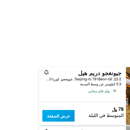
جيونغجو دريم هيل
22-2, Taejong-ro 791Beon-Gil, غيونغجو, كوريا الجنوبية
0.3 كيلومتر عن وسط المدينة
واي فاي مجاني
78 ﷼
المتوسط في الليلة
عرض الصفقة