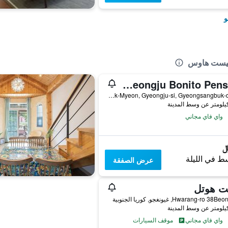
و
جيست هاوس
Gyeongju Bonito Pension
76, Moksil-Gil, Cheonbuk-Myeon, Gyeongju-si, Gyeongsangbuk-do, غيونغجو, كوريا الجنوبية
واي فاي مجاني
ط في الليلة
عرض الصفقة
ت هوتل
واي فاي مجاني
موقف السيارات