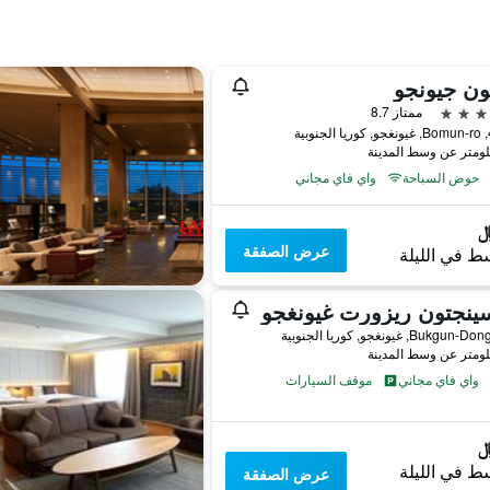
ون جيونجو
ممتاز 8.7
بية
حوض السباحة
واي فاي مجاني
عرض الصفقة
ط في الليلة
ينجتون ريزورت غيونغجو
واي فاي مجاني
موقف السيارات
ط في الليلة
عرض الصفقة