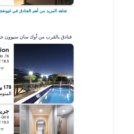
شاهد المزيد من أهم الفنادق في غيونغج
فنادق بالقرب من أوك سان سيوون 
18.5 كيلومتر عن وسط المدينة
178 ﷼
المتوس
جري
6 Hwarang-ro 38Beon-Gil, غيونغجو, كوريا الجنوبية
19.0 كيلومتر عن وسط المدينة