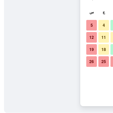
ج
س
5
4
12
11
19
18
26
25