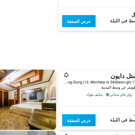
ط في الليلة
عرض الصفقة
تل دايون
175-17 Seongdong-Dong (12, Wonhwa-ro 340beon-gil), غيونغجو, كوريا الجنوبية
واي فاي مجاني
مكيف هواء
ط في الليلة
عرض الصفقة