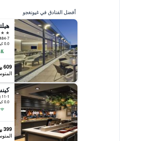
أفضل الفنادق في غيونغجو
هيلت
5 نجوم
484-7, Bomun-ro, غيونغجو, كوريا الجنو
0.0 كيلومتر عن وسط المدينة
609 ﷼
المتوس
كينس
11-1 Bukgun-Dong, غيونغجو, كوريا الجنوبية
0.0 كيلومتر عن وسط المدينة
399 ﷼
المتوس