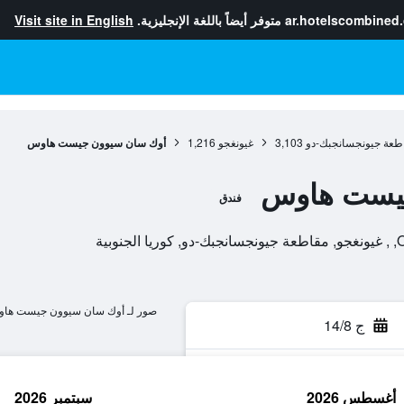
ar.hotelscombined
متوفر أيضاً باللغة الإنجليزية.
Visit site in English
طعة جيونجسانجبك-دو
3,103
غيونغجو
1,216
أوك سان سيوون جيست هاوس
يست هاوس
فندق
صور لـ أوك سان سيوون جيست ها
ج 14/8
أغسطس 2026
سبتمبر 2026