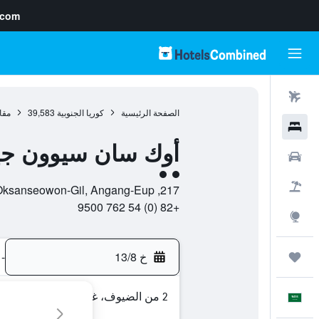
.com
رحلات طيران
الصفحة الرئيسية
كوريا الجنوبية
39,583
مقا
فنادق
أوك سان سيوون ج
سيارات
تقييم فئة 2
حزم العروض
217, Oksanseowon-Gil, Angang-Eup, , غيونغجو, مقاطعة جيونجسانجبك-دو, كوريا الجنوبية
+82 (0) 54 762 9500
استكشاف
خ 13/8
-
رحلات
2 من الضيوف، غرفة واحدة
العَرَبِيَّة