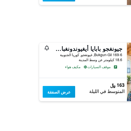
جيونغجو بابايا أيغيوندونغبان بينشن
169-6 Bukgun-Gil, غيونغجو, كوريا الجنوبية
18.6 كيلومتر عن وسط المدينة
موقف السيارات
مكيف هواء
163 ﷼
المتوسط في الليلة
عرض الصفقة