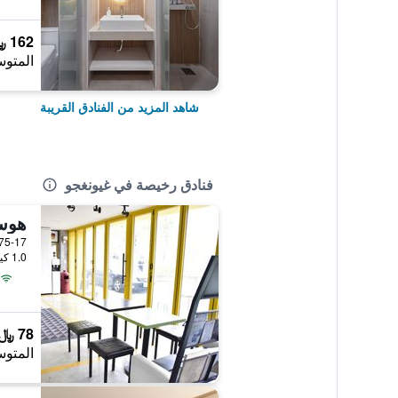
162 ﷼
المتوس
شاهد المزيد من الفنادق القريبة
فنادق رخيصة في غيونغجو
هوس
1.0 كيلومتر عن وسط المدينة
78 ﷼
المتوس