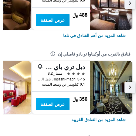
488 ﷼
عرض الصفقة
شاهد المزيد من أهم الفنادق في ناها
فنادق بالقرب من أوكيناوا نو يادو فاميلي إن
دبل تري باي هيلتون ناها
4 نجوم
ممتاز 8.2
3-15 Higashi-machi, ناها, اليابان
0.1 كيلومتر عن وسط المدينة
356 ﷼
عرض الصفقة
شاهد المزيد من الفنادق القريبة