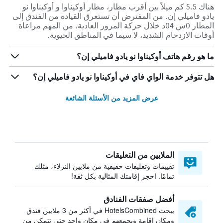
هناك 5.5 كم ميلاً بين أقرب مطار، مطار أوكيناوا و أوكيناوا نو
يادو فاميلي إن. من المفترض أن تستغرق القيادة من الفندق إلى
المطار 0س 04د خلال حركة المرور العادية. من المهم مراعاة
أوقات الازدحام الشديد، لا سيما في المناطق الحيوية.
ما هو رقم هاتف أوكيناوا نو يادو فاميلي إن؟
هل تتوفر خدمة الواي فاي في أوكيناوا نو يادو فاميلي إن؟
عرض المزيد من الأسئلة الشائعة
الملايين من التعليقات
تقييمات وتعليقات حقيقية من ملايين النزلاء، مثلك
تمامًا. احجز إقامتك المثالية بكل ثقة!
أفضل صفقات الفنادق
يبحث HotelsCombined في أكثر من 3 ملايين فندق
ومكان إقامة ويجمعهم في مكان واحد حتى تتمكن من