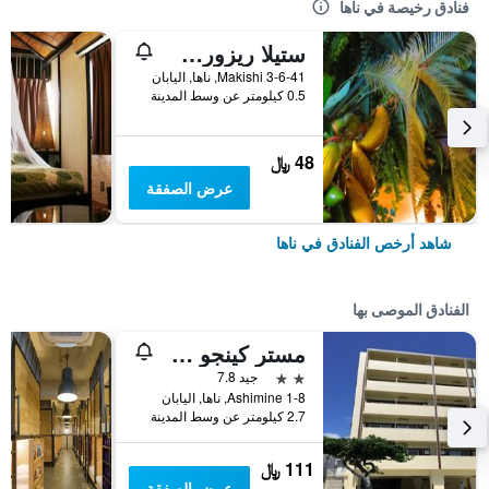
فنادق رخيصة في ناها
ستيلا ريزورت - دار ضيافة
3-6-41 Makishi, ناها, اليابان
0.5 كيلومتر عن وسط المدينة
48 ﷼
عرض الصفقة
شاهد أرخص الفنادق في ناها
الفنادق الموصى بها
مستر كينجو فايوليت كوكوماي
2 نجمتين
جيد 7.8
1-8 Ashimine, ناها, اليابان
2.7 كيلومتر عن وسط المدينة
111 ﷼
عرض الصفقة