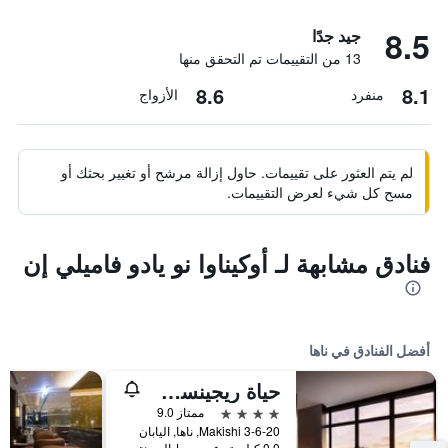
8.5
جيد جدًا
13 من التقييمات تم التحقق منها
8.6
8.1
منفرد
الأزواج
لم يتم العثور على تقييمات. حاول إزالة مرشح أو تغيير بحثك أو
مسح كل شيء لعرض التقييمات.
فنادق مشابهة لـ أوكيناوا نو يادو فاميلي إن
أفضل الفنادق في ناها
حياة ريجينسي ناها، أوكيناوا
4 نجوم
ممتاز 9.0
3-6-20 Makishi, ناها, اليابان
0.0 كيلومتر عن وسط المدينة