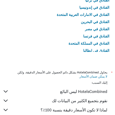
الفنادق في تركيا
الفنادق في إندونيسيا
الفنادق في الامارات العربية المتحدة
الفنادق في البحرين
الفنادق في مصر
الفنادق في فرنسا
الفنادق في المملكة المتحدة
الفنادق في إيطاليا
الفنادق في تايلاند
*
يحاول HotelsCombined بشكل دائم الحصول على الأسعار الدقيقة، ولكن
لا يمكن ضمان الأسعار
.
إليك السبب:
HotelsCombined ليس البائع
نقوم بتجميع الكثير من البيانات لك
لماذا لا تكون الأسعار دقيقة بنسبة 100٪؟