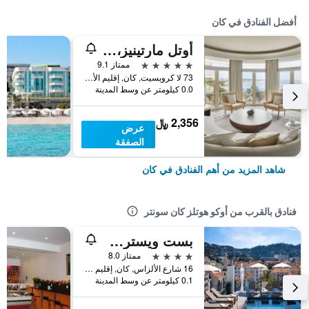
أفضل الفنادق في كان
أوتل مارتينيز، إن ذي أنباوند كوليكشن باي حياة
5 نجوم
ممتاز 9.1
73 لا كرويسيت, كان, إقليم الألب البحري, فرنسا
0.0 كيلومتر عن وسط المدينة
2,356 ﷼
عرض
الصفقة
شاهد المزيد من أهم الفنادق في كان
فنادق بالقرب من أوكو هوتلز كان سونتر
بست ويسترن بلس كانس ريفييرا آند سبا
4 نجوم
ممتاز 8.0
16 شارع الألزاس, كان, إقليم الألب البحري, فرنسا
0.1 كيلومتر عن وسط المدينة