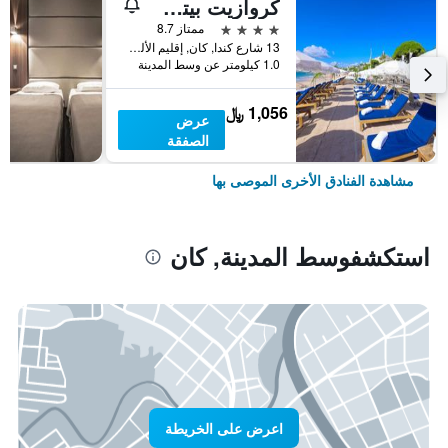
كروازيت بيتش هوتل كاني - إم جاليري كوليكشن
4 نجوم
ممتاز 8.7
13 شارع كندا, كان, إقليم الألب البحري, فرنسا
1.0 كيلومتر عن وسط المدينة
1,056 ﷼
عرض
الصفقة
مشاهدة الفنادق الأخرى الموصى بها
استكشفوسط المدينة, كان
اعرض على الخريطة