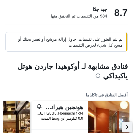
8.7
جيد جدًا
984 من التقييمات تم التحقق منها
لم يتم العثور على تقييمات. حاول إزالة مرشح أو تغيير بحثك أو
مسح كل شيء لعرض التقييمات.
فنادق مشابهة لـ أوكوهيدا جاردن هوتل
ياكيداكي
أفضل الفنادق في تاكاياما
هونجين هيرانويا كاشوان
1-34 Honmachi, تاكاياما, اليابان
0.0 كيلومتر عن وسط المدينة