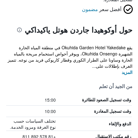
أفضل سعر
مضمون
حول أوكوهيدا جاردن هوتل ياكيداكي
يقع Okuhida Garden Hotel Yakedake في منطقة المياه الحارة
الشهيرة Okuhida Onsengo، ويوفر أحواض استحمام مريحة بالمياه
الحارة وساونا على الطراز الكوري وقطار كاريوكي فريد من نوعه. تتميز
الغرف بإطلالات على...
المزيد
من الجيد أن تعلم
15:00
وقت تسجيل الصعود للطائرة
10:00
وقت تسجيل المغادرة
تختلف السياسات حسب
الدفع والإلغاء
نوع الغرفة ومزود الخدمة.
+81 578 892 811
رقم مكتب الاستقبال