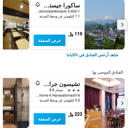
ساكورا جيستهاوس - هوستل
3-934-1 Nishinoisshikimachi, تاكاياما, اليابان
1.1 كيلومتر عن وسط المدينة
119 ﷼
عرض الصفقة
شاهد أرخص الفنادق في تاكاياما
الفنادق الموصى بها
تشيسون جراند تاكاياما
3 نجوم
ممتاز 8.8
6-Chome-6 Hanasatomachi, تاكاياما, اليابان
0.2 كيلومتر عن وسط المدينة
223 ﷼
عرض الصفقة