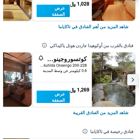
1,028 ﷼
عرض
الصفقة
شاهد المزيد من أهم الفنادق في تاكاياما
فنادق بالقرب من أوكوهيدا جاردن هوتل ياكيداكي
كوتسوروجينويا يوو
200-228 Hitoegane, Okuhida Onsengo, تاكاياما, اليابان
0.6 كيلومتر عن وسط المدينة
1,269 ﷼
عرض
الصفقة
شاهد المزيد من الفنادق القريبة
فنادق رخيصة في تاكاياما