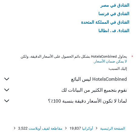
الفنادق في مصر
الفنادق في فرنسا
الفنادق في المملكة المتحدة
الفنادق في إيطاليا
الفنادق في تايلاند
*
يحاول HotelsCombined بشكل دائم الحصول على الأسعار الدقيقة، ولكن
لا يمكن ضمان الأسعار
.
إليك السبب:
HotelsCombined ليس البائع
نقوم بتجميع الكثير من البيانات لك
لماذا لا تكون الأسعار دقيقة بنسبة 100٪؟
الصفحة الرئيسية
أوكرانيا
19,837
مقاطعة لفيف أوبلاست
3,522