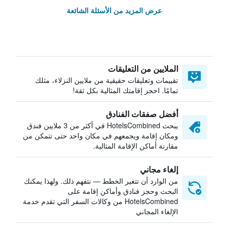
عرض المزيد من الأسئلة الشائعة
الملايين من التعليقات
تقييمات وتعليقات حقيقية من ملايين النزلاء، مثلك
تمامًا. احجز إقامتك المثالية بكل ثقة!
أفضل صفقات الفنادق
يبحث HotelsCombined في أكثر من 3 ملايين فندق
ومكان إقامة ويجمعهم في مكان واحد حتى تتمكن من
مقارنة أماكن الإقامة المثالية.
إلغاء مجاني
من الوارد أن تتغير الخطط — نتفهم ذلك. ولهذا يمكنك
البحث وحجز فنادق وأماكن إقامة على
HotelsCombined من وكالات السفر التي تقدم خدمة
الإلغاء المجاني