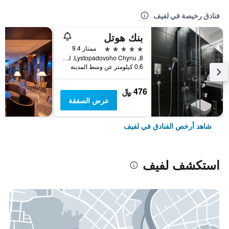
فنادق رخيصة في لفيف
بنك هوتل
5 نجوم
ممتاز 9.4
8, Lystopadovoho Chynu, لفيف, أوكرانيا
0.6 كيلومتر عن وسط المدينة
476 ﷼
عرض الصفقة
شاهد أرخص الفنادق في لفيف
استكشف لفيف