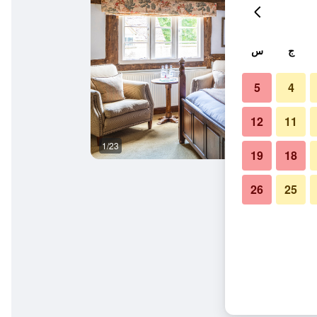
ج
س
5
4
12
11
1/23
غرفة نوم
19
18
26
25