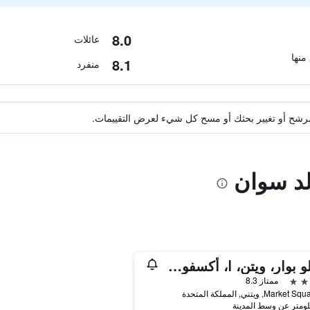
8.0
عائلات
8.1
منفرد
ة مرشح أو تغيير بحثك أو مسح كل شيء لعرض التقييمات.
لد سوان
ذا بلو بوار، ويتن، ا، أكسفوردشير - أكورن بوبس
ممتاز 8.3