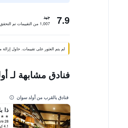
7.9
جيد
1,007 من التقييمات تم التحقق منها
لم يتم العثور على تقييمات. حاول إزال
فنادق مشابهة لـ أو
فنادق بالقرب من أولد سوان
4 نجوم
28 Market Square, ويتني, المملكة المتحدة
4.1 كيلومتر عن وسط المدينة