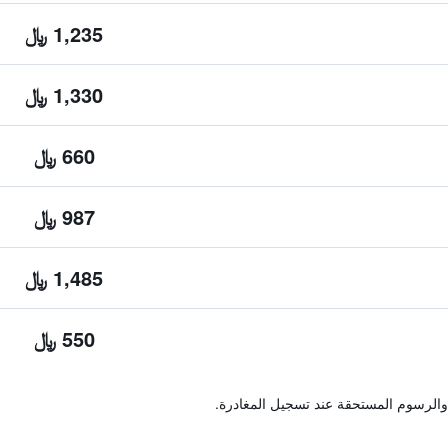
1,235 ﷼
1,330 ﷼
660 ﷼
987 ﷼
1,485 ﷼
550 ﷼
والرسوم المستحقة عند تسجيل المغادرة.