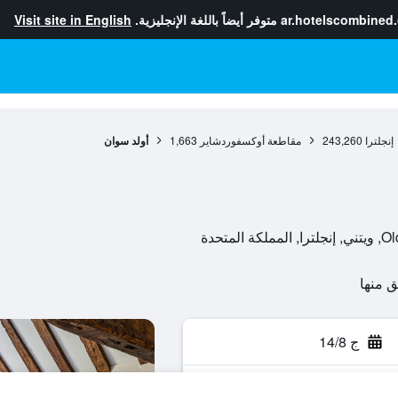
ar.hotelscombined
متوفر أيضاً باللغة الإنجليزية.
Visit site in English
إنجلترا
243,260
مقاطعة أوكسفوردشاير
1,663
أولد سوان
تحدة
ج 14/8