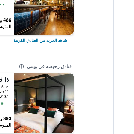
486 ﷼
المتوس
شاهد المزيد من الفنادق القريبة
فنادق رخيصة في ويتني
ذا 
3 نجوم
11 Church Green, ويتني, المملكة المتحدة
0.1 كيلومتر عن وسط المدينة
393 ﷼
المتوس