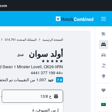
.com
رحلات طيران
الصفحة الرئيسية
المملكة المتحدة
314,761
فنادق
أولد سوان
سيارات
فندق
5 نجوم
حزم العروض
Old Swan 1 Minster Lovell, OX29 0RN, ويتني, إنجلترا, المملكة الم
+44 199 377 4441
استكشاف
جيد
1,007 من التقييمات تم التحقق منها
7.9
رحلات
خ 13/8
-
العَرَبِيَّة
2 من الضيوف، غرفة واحدة