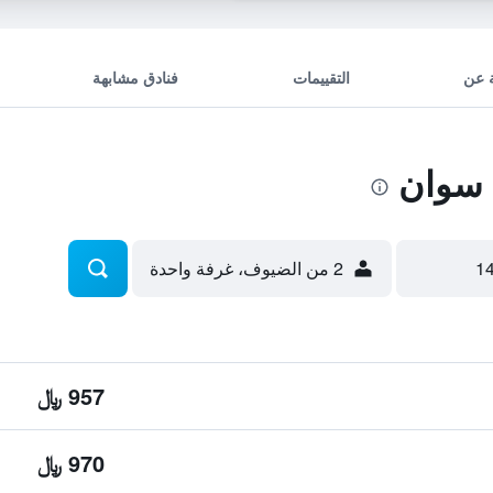
 عن
التقييمات
فنادق مشابهة
 سوان
2 من الضيوف، غرفة واحدة
957 ﷼
970 ﷼