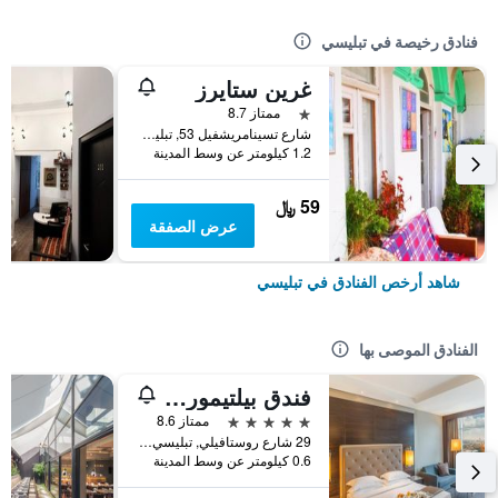
فنادق رخيصة في تبليسي
غرين ستايرز
نجمة واحدة
ممتاز 8.7
شارع تسينامريشفيل 53, تبليسي, جورجيا
1.2 كيلومتر عن وسط المدينة
59 ﷼
عرض الصفقة
شاهد أرخص الفنادق في تبليسي
الفنادق الموصى بها
فندق بيلتيمور تبليسي
5 نجوم
ممتاز 8.6
29 شارع روستافيلي, تبليسي, جورجيا
0.6 كيلومتر عن وسط المدينة