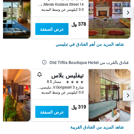
14 Merab Kostava Street, تبليسي, جورجيا
0.0 كيلومتر عن وسط المدينة
378 ﷼
عرض الصفقة
شاهد المزيد من أهم الفنادق في تبليسي
فنادق بالقرب من Old Tiflis Boutique Hotel
تيفليس بلاس
4 نجوم
ممتاز 8.5
شارع V.Gorgasali 3, تبليسي, جورجيا
0.0 كيلومتر عن وسط المدينة
319 ﷼
عرض الصفقة
شاهد المزيد من الفنادق القريبة