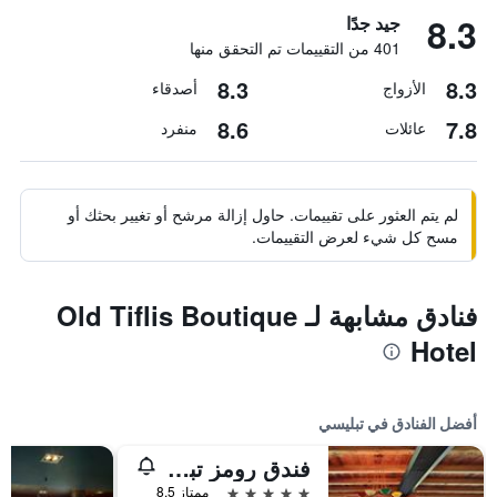
8.3
جيد جدًا
401 من التقييمات تم التحقق منها
8.3
8.3
الأزواج
أصدقاء
8.6
7.8
عائلات
منفرد
لم يتم العثور على تقييمات. حاول إزالة مرشح أو تغيير بحثك أو
مسح كل شيء لعرض التقييمات.
فنادق مشابهة لـ Old Tiflis Boutique
Hotel
أفضل الفنادق في تبليسي
فندق رومز تبليسي
5 نجوم
ممتاز 8.5