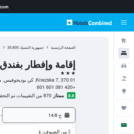
.com
رحلات طيران
الصفحة الرئيسية
جمهورية التشيك
30,800
م
فنادق
إقامة وإفطار بفندق 
سيارات
3 نجوم
حزم العروض
Knezska 7, 370 01, كي بوديجوفيس, منطقة جنوب بوهيميا, جمهورية التشيك
+420 381 601 601
استكشاف
ممتاز
870 من التقييمات تم التحقق منها
8.8
رحلات
ج 14/8
-
العَرَبِيَّة
2 من الضيوف، غرفة واحدة