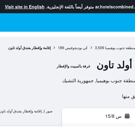
ar.hotelscombined
متوفر أيضاً باللغة الإنجليزية.
Visit site in English
نطقة جنوب بوهيميا
3,506
كي بوديجوفيس
189
إقامة وإفطار بفندق أولد تاون
أولد تاون
غرفة بالمبيت والإفطار
صور لـ إقامة وإفطار بفندق أولد تاون
س 15/8