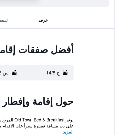
غرف
لمحة
أفضل صفقات إقامة 
ج 14/8
-
س 15/8
حول إقامة وإفطار ب
يوفر kfast
على بعد مسافة قصيرة سيراً على الاقدام من Sal
المزيد