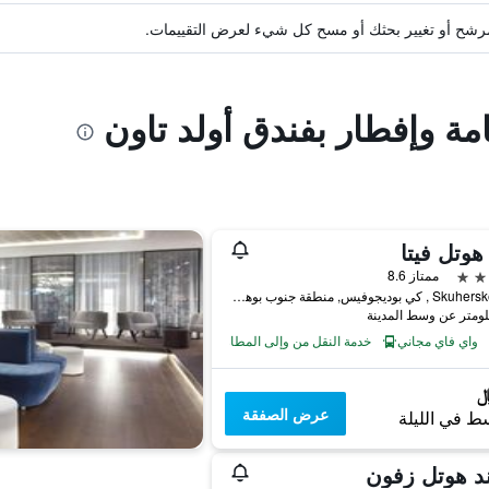
ة مرشح أو تغيير بحثك أو مسح كل شيء لعرض التقييمات.
امة وإفطار بفندق أولد تاون
هوتل فيتا
ممتاز 8.6
Skuherského 4 , كي بوديجوفيس, منطقة جنوب بوهيميا, جمهورية التشيك
واي فاي مجاني
خدمة النقل من وإلى المطار
عرض الصفقة
ط في الليلة
د هوتل زفون