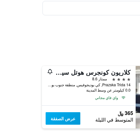
كلاريون كونجرس هوتل سيسك بوديوفيتش
4 نجوم
ممتاز 8.6
Prazska Trida 14, كي بوديجوفيس, منطقة جنوب بوهيميا, جمهورية التشيك
0.0 كيلومتر عن وسط المدينة
واي فاي مجاني
365 ﷼
عرض الصفقة
المتوسط في الليلة