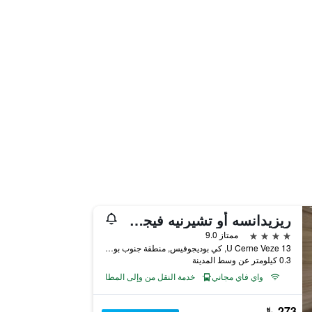
ريزيدانسه أو تشيرنيه فيجه جيسكيه بوديهجوفيسه
4 نجوم
ممتاز 9.0
U Cerne Veze 13, كي بوديجوفيس, منطقة جنوب بوهيميا, جمهورية التشيك
0.3 كيلومتر عن وسط المدينة
واي فاي مجاني
خدمة النقل من وإلى المطار
273 ﷼