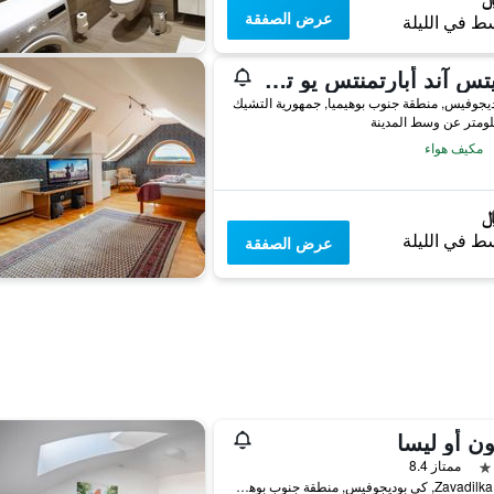
عرض الصفقة
ط في الليلة
سويتس آند أبارتمنتس يو تري هروسيك
يجوفيس, منطقة جنوب بوهيميا, جمهورية التشيك
مكيف هواء
ط في الليلة
عرض الصفقة
ون أو ليسا
ممتاز 8.4
Zavadilka 2150, كي بوديجوفيس, منطقة جنوب بوهيميا, جمهورية التشيك