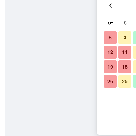
ج
س
5
4
12
11
19
18
26
25