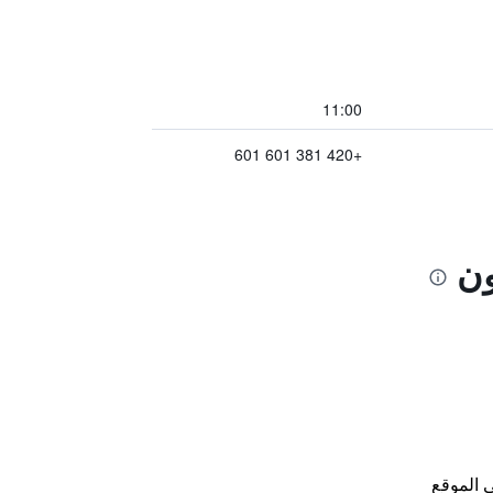
11:00
+420 381 601 601
ون
 الموقع