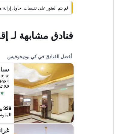
لم يتم العثور على تقييمات. حاول إزال
فنادق مشابهة لـ إق
أفضل الفنادق في كي بوديجوفيس
سبا 
4 نجوم
0.0 كيلومتر عن وسط المدينة
339 ﷼
المتوس
غران