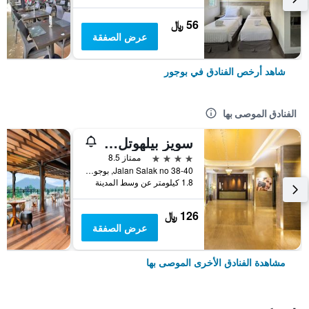
56 ﷼
عرض الصفقة
شاهد أرخص الفنادق في بوجور
الفنادق الموصى بها
سويز بيلهوتل بوجور
4 نجوم
ممتاز 8.5
Jalan Salak no 38-40, بوجور, إندونيسيا
1.8 كيلومتر عن وسط المدينة
126 ﷼
عرض الصفقة
مشاهدة الفنادق الأخرى الموصى بها