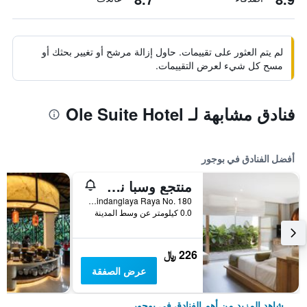
لم يتم العثور على تقييمات. حاول إزالة مرشح أو تغيير بحثك أو
مسح كل شيء لعرض التقييمات.
فنادق مشابهة لـ Ole Suite Hotel
أفضل الفنادق في بوجور
منتجع وسبا نوفوس غيري
Jl. Sindanglaya Raya No. 180, بوجور, إندونيسيا
0.0 كيلومتر عن وسط المدينة
226 ﷼
عرض الصفقة
شاهد المزيد من أهم الفنادق في بوجور