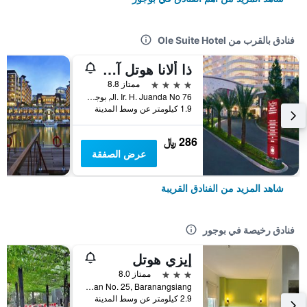
فنادق بالقرب من Ole Suite Hotel
ذا ألانا هوتل آند كونفرانس سينتول سيتي باي أستون
4 نجوم
ممتاز 8.8
Jl. Ir. H. Juanda No 76, بوجور, إندونيسيا
1.9 كيلومتر عن وسط المدينة
286 ﷼
عرض الصفقة
شاهد المزيد من الفنادق القريبة
فنادق رخيصة في بوجور
إيزي هوتل
3 نجوم
ممتاز 8.0
Jl. Pakuan No. 25, Baranangsiang, بوجور, إندونيسيا
2.9 كيلومتر عن وسط المدينة