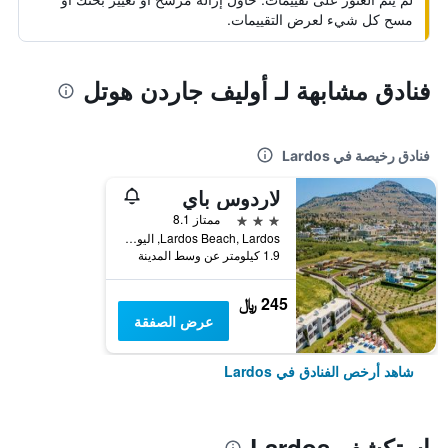
مسح كل شيء لعرض التقييمات.
فنادق مشابهة لـ أوليف جاردن هوتل
فنادق رخيصة في Lardos
لاردوس باي
3 نجوم
ممتاز 8.1
Lardos Beach, Lardos, اليونان
1.9 كيلومتر عن وسط المدينة
245 ﷼
عرض الصفقة
شاهد أرخص الفنادق في Lardos
استكشف Lardos