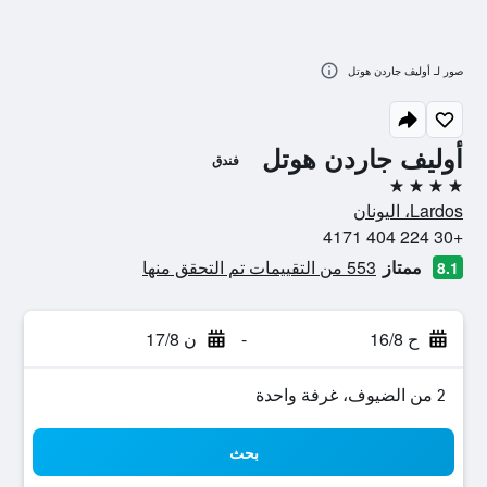
صور لـ أوليف جاردن هوتل
أوليف جاردن هوتل
فندق
4 نجوم
Lardos، اليونان
+30 224 404 4171
ممتاز
553 من التقييمات تم التحقق منها
8.1
ح 16/8
-
ن 17/8
2 من الضيوف، غرفة واحدة
بحث