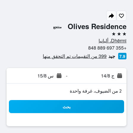
Olives Residence
منتجع
3 نجوم
Dhërmi، ألبانيا
+355 697 889 848
جيد
399 من التقييمات تم التحقق منها
7.9
ج 14/8
-
س 15/8
2 من الضيوف، غرفة واحدة
بحث