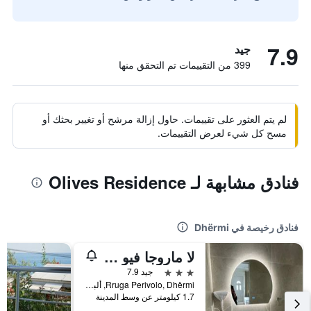
7.9
جيد
399 من التقييمات تم التحقق منها
لم يتم العثور على تقييمات. حاول إزالة مرشح أو تغيير بحثك أو
مسح كل شيء لعرض التقييمات.
فنادق مشابهة لـ Olives Residence
فنادق رخيصة في Dhërmi
لا ماروجا فيو هوتل
3 نجوم
جيد 7.9
Rruga Perivolo, Dhërmi, ألبانيا
1.7 كيلومتر عن وسط المدينة