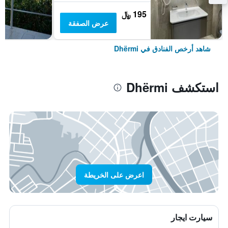
195 ﷼
عرض الصفقة
شاهد أرخص الفنادق في Dhërmi
استكشف Dhërmi
اعرض على الخريطة
سيارت ايجار