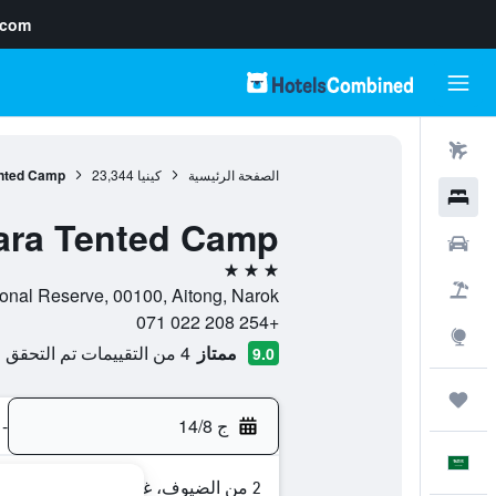
.com
رحلات طيران
الصفحة الرئيسية
كينيا
23,344
nted Camp
فنادق
ra Tented Camp
سيارات
3 نجوم
حزم العروض
 National Reserve, 00100, Aitong, Narok
+254 208 022 071
استكشاف
ممتاز
4 من التقييمات تم التحقق منها
9.0
رحلات
ج 14/8
-
العَرَبِيَّة
2 من الضيوف، غرفة واحدة