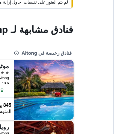
لم يتم العثور على تقييمات. حاول إزال
فنادق مشابهة لـ Olumara Tented Camp
فنادق رخيصة في Aitong
موثو
4 نجوم
 Aitong
13.6 كيلومتر عن وسط المدينة
845 ﷼
المتوس
رويا
Aitong, كين