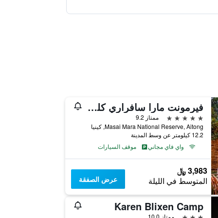
فيرمونت مارا سافراري كلوب
5 نجوم
ممتاز 9.2
Masai Mara National Reserve, Aitong, كينيا
12.2 كيلومتر عن وسط المدينة
واي فاي مجاني
موقف السيارات
3,983 ﷼
عرض الصفقة
المتوسط في الليلة
Karen Blixen Camp
3 نجوم
ممتاز 10.0