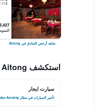
17.9 كيلومتر عن وسط المدينة
5,427 ﷼
المتوس
شاهد أرخص الفنادق في Aitong
استكشف Aitong
سيارت ايجار
تأجير السيارات في مطار Maasai Mara Olkiombo Airstrip