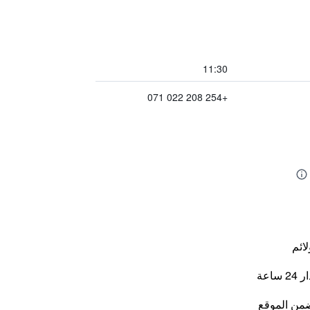
11:30
+254 208 022 071
لائم
اعة
من الموقع