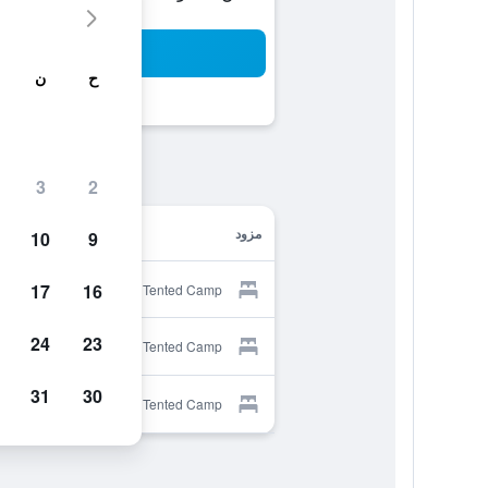
بح
ح
ن
3
2
مزود
10
9
17
16
Provider for Olumara Tented Camp
24
23
Provider for Olumara Tented Camp
31
30
Provider for Olumara Tented Camp