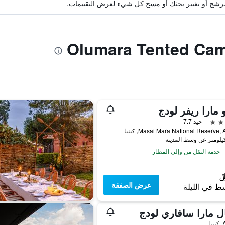
ة مرشح أو تغيير بحثك أو مسح كل شيء لعرض التقييمات.
 مارا ريفر لودج
جيد 7.7
Masai Mara National Reserve,, كينيا
خدمة النقل من وإلى المطار
عرض الصفقة
ط في الليلة
ل مارا سافاري لودج
يا