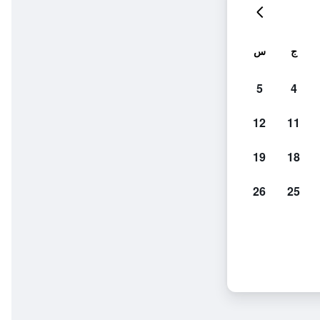
ج
س
5
4
12
11
19
18
26
25