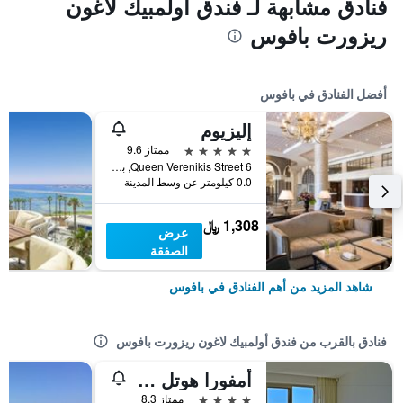
فنادق مشابهة لـ فندق أولمبيك لاغون
ريزورت بافوس
أفضل الفنادق في بافوس
إليزيوم
5 نجوم
ممتاز 9.6
6 Queen Verenikis Street, بافوس, قبرص
0.0 كيلومتر عن وسط المدينة
1,308 ﷼
عرض
الصفقة
شاهد المزيد من أهم الفنادق في بافوس
فنادق بالقرب من فندق أولمبيك لاغون ريزورت بافوس
أمفورا هوتل آند سويتس
4 نجوم
ممتاز 8.3