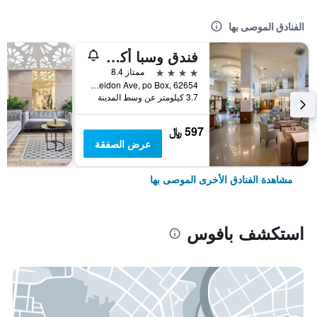
الفنادق الموصى بها
فندق وسبا أكوامير بيتش
4 نجوم
ممتاز 8.4
Poseidon Ave, po Box, 62654, بافوس, قبرص
3.7 كيلومتر عن وسط المدينة
597 ﷼
عرض الصفقة
مشاهدة الفنادق الأخرى الموصى بها
استكشف بافوس