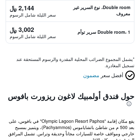
2,144 ﷼
Double room، نوع السرير غير
معروف
سعر الليلة شامل الرسوم
3,002 ﷼
Double room، 1 سرير توأم
سعر الليلة شامل الرسوم
*
يشمل المجموع الضرائب المحلية المقدرة والرسوم المستحقة عند
تسجيل المغادرة.
أفضل سعر
مضمون
حول فندق أولمبيك لاغون ريزورت بافوس
يقع مكان إقامة "Olympic Lagoon Resort Paphos" في بافوس، على
بعد 500 م من شاطئ باتشاياموس (Pachyammos)، ويتميز بمسبح
خارجي ومواقف خاصة للسيارات مجاناً وحديقة وتراس. تشمل المرافق
المتوفرة في مكان الإقام...