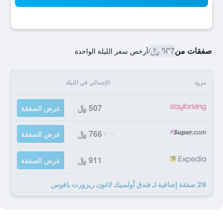
صفقات من
507 ﷼
/
أرخص سعر الليلة الواحدة
مزود
الإجمالي في الليلة
507 ﷼
عرض الصفقة
766 ﷼
عرض الصفقة
911 ﷼
عرض الصفقة
29 صفقة إضافية لـ فندق أولمبيك لاغون ريزورت بافوس