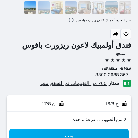
صور لـ فندق أولمبيك لاغون ريزورت بافوس
فندق أولمبيك لاغون ريزورت بافوس
منتجع
5 نجوم
بافوس، قبرص
+357 2688 3300
ممتاز
700 من التقييمات تم التحقق منها
9.1
ح 16/8
-
ن 17/8
2 من الضيوف، غرفة واحدة
بحث