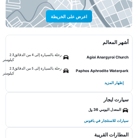
اعرض على الخريطة
أشهر المعالم
رحلة بالسيارة إلى 4 من الدقائق
2.3
Agioi Anargyroi Church
كيلومتر
رحلة بالسيارة إلى 5 من الدقائق
2.3
Paphos Aphrodite Waterpark
كيلومتر
إظهار المزيد
سيارت ايجار
المعدل اليومي 36 ﷼
سيارات للاستئجار في بافوس
المطارات القريبة