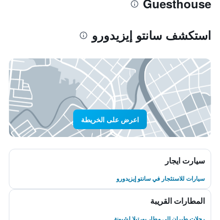
Guesthouse
استكشف سانتو إيزيدورو
اعرض على الخريطة
سيارت ايجار
سيارات للاستئجار في سانتو إيزيدورو
المطارات القريبة
رحلات طيران إلى مطار بورتيلا لشبونة