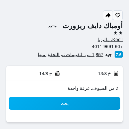
أومباك دايف ريزورت
منتجع
2 نجمتين
Kecil، ماليزيا
+60 9691 4011
جيد
1,857 من التقييمات تم التحقق منها
7.6
خ 13/8
-
ج 14/8
2 من الضيوف، غرفة واحدة
بحث