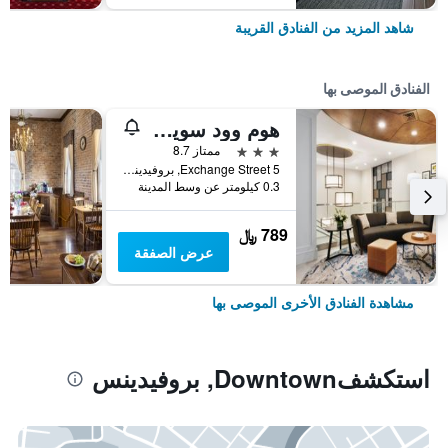
شاهد المزيد من الفنادق القريبة
الفنادق الموصى بها
هوم وود سويتس باي هيلتون بروفيدنس داون تاون
3 نجوم
ممتاز 8.7
5 Exchange Street, بروفيدينس, RI, الولايات المتحدة الأميريكية
0.3 كيلومتر عن وسط المدينة
789 ﷼
عرض الصفقة
مشاهدة الفنادق الأخرى الموصى بها
استكشفDowntown, بروفيدينس