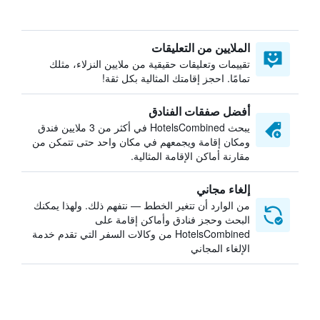
الملايين من التعليقات
تقييمات وتعليقات حقيقية من ملايين النزلاء، مثلك
تمامًا. احجز إقامتك المثالية بكل ثقة!
أفضل صفقات الفنادق
يبحث HotelsCombined في أكثر من 3 ملايين فندق
ومكان إقامة ويجمعهم في مكان واحد حتى تتمكن من
مقارنة أماكن الإقامة المثالية.
إلغاء مجاني
من الوارد أن تتغير الخطط — نتفهم ذلك. ولهذا يمكنك
البحث وحجز فنادق وأماكن إقامة على
HotelsCombined من وكالات السفر التي تقدم خدمة
الإلغاء المجاني