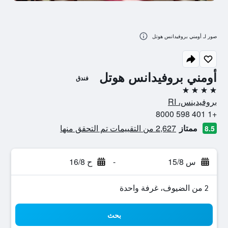
صور لـ أومني بروفيدانس هوتل
أومني بروفيدانس هوتل
فندق
4 نجوم
بروفيدينس، RI
+1 401 598 8000
ممتاز
2,627 من التقييمات تم التحقق منها
8.5
س 15/8
-
ح 16/8
2 من الضيوف، غرفة واحدة
بحث