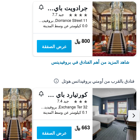
جرادويت باي هيلتون بروفيدنس
4 نجوم
جيد 7.7
11 Dorrance Street, بروفيدينس, RI, الولايات المتحدة الأميريكية
0.0 كيلومتر عن وسط المدينة
800 ﷼
عرض الصفقة
شاهد المزيد من أهم الفنادق في بروفيدينس
فنادق بالقرب من أومني بروفيدانس هوتل
كورتيارد باي ماريوت بروفيدنس داونتاون
3 نجوم
جيد 7.4
32 Exchange Ter, بروفيدينس, RI, الولايات المتحدة الأميريكية
0.1 كيلومتر عن وسط المدينة
663 ﷼
عرض الصفقة