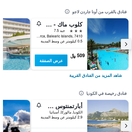
فنادق بالقرب من أونا جاردن لاجو
كلوب ماك - منتجع عائلي شامل جميع الخدمات
3 نجوم
جيد 7.5
Avenida Tucán, Alcudia, Port d'Alcudia, Mallorca, Balearic Islands, 7410, الكوديا, مالوركا, أسبانيا
0.5 كيلومتر عن وسط المدينة
509 ﷼
عرض الصفقة
شاهد المزيد من الفنادق القريبة
فنادق رخيصة في الكوديا
أبارتمنتوس سيستا آي
الكوديا, مالوركا, أسبانيا
2.9 كيلومتر عن وسط المدينة