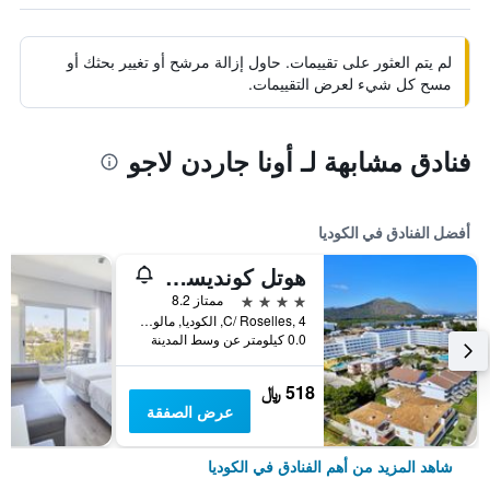
لم يتم العثور على تقييمات. حاول إزالة مرشح أو تغيير بحثك أو
مسح كل شيء لعرض التقييمات.
فنادق مشابهة لـ أونا جاردن لاجو
أفضل الفنادق في الكوديا
هوتل كونديسا مالوركا
4 نجوم
ممتاز 8.2
C/ Roselles, 4, الكوديا, مالوركا, أسبانيا
0.0 كيلومتر عن وسط المدينة
518 ﷼
عرض الصفقة
شاهد المزيد من أهم الفنادق في الكوديا