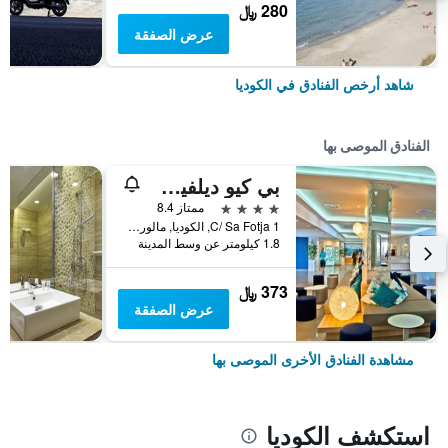
280 ﷼
عرض الصفقة
شاهد أرخص الفنادق في الكوديا
الفنادق الموصى بها
بي كيو ديلفين أزول هوتل
4 نجوم
ممتاز 8.4
C/ Sa Fotja 1, الكوديا, مالوركا, أسبانيا
1.8 كيلومتر عن وسط المدينة
373 ﷼
عرض الصفقة
مشاهدة الفنادق الأخرى الموصى بها
استكشف الكوديا