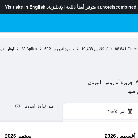
ar.hotelscombined
متوفر أيضاً باللغة الإنجليزية.
Visit site in English
Greek
86,641
كيكلادس
19,438
جزيرة أندروس
502
Apikia
23
أونار أند
ن
صور لـ أونار أندروس
س 15/8
أغسطس 2026
سبتمبر 2026