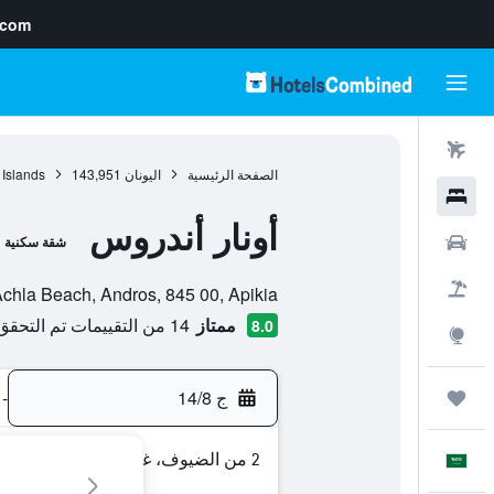
.com
رحلات طيران
الصفحة الرئيسية
اليونان
143,951
 Islands
فنادق
أونار أندروس
سيارات
شقة سكنية
تقييم فئة 0
حزم العروض
Achla Beach, Andros, 845 00, Apikia, جزيرة أندروس, اليونا
ممتاز
14 من التقييمات تم التحقق منها
8.0
استكشاف
ج 14/8
-
رحلات
2 من الضيوف، غرفة واحدة
العَرَبِيَّة