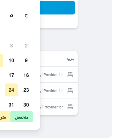
بح
ح
ن
3
2
مزود
10
9
17
16
Provider for أونار أندروس
24
23
Provider for أونار أندروس
31
30
Provider for أونار أندروس
منخفض
متو