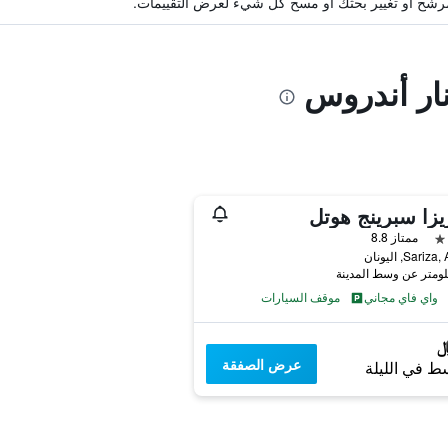
ة مرشح أو تغيير بحثك أو مسح كل شيء لعرض التقييمات.
نار أندروس
زا سبرينج هوتل
ممتاز 8.8
Sari, اليونان
واي فاي مجاني
موقف السيارات
عرض الصفقة
ط في الليلة