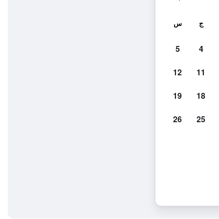
ج
س
5
4
12
11
19
18
26
25