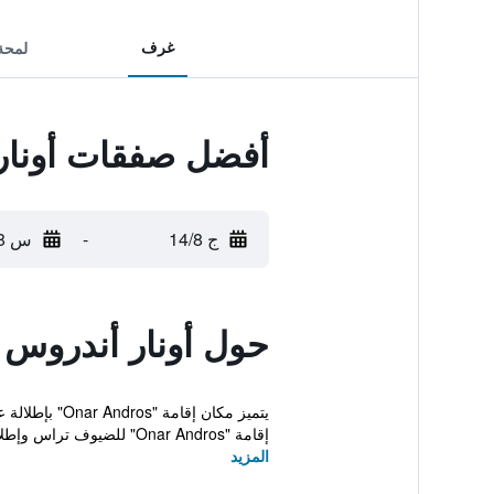
غرف
لمحة
أفضل صفقات أونار
ج 14/8
-
س 15/8
حول أونار أندروس
إقامة "Onar Andros" للضيوف تراس وإطلالات عل...
المزيد