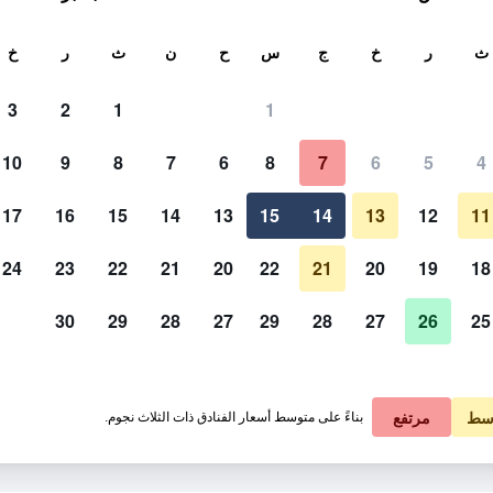
ث
ث
ر
خ
ج
س
ح
ن
ث
ر
خ
3
2
1
1
10
9
8
7
6
8
7
6
5
4
17
16
15
14
13
15
14
13
12
11
عرض الأسعار
24
23
22
21
20
22
21
20
19
18
30
29
28
27
29
28
27
26
25
عرض الأسعار
عرض الأسعار
سط
مرتفع
بناءً على متوسط أسعار الفنادق ذات الثلاث نجوم.