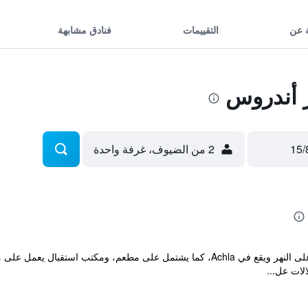
 عن
التقييمات
فنادق مشابهة
 أندروس
2 من الضيوف، غرفة واحدة
يتميز مكان إقامة "Onar Andros" بإطلالة على النهر ويقع في Achla، كما يشتمل على 