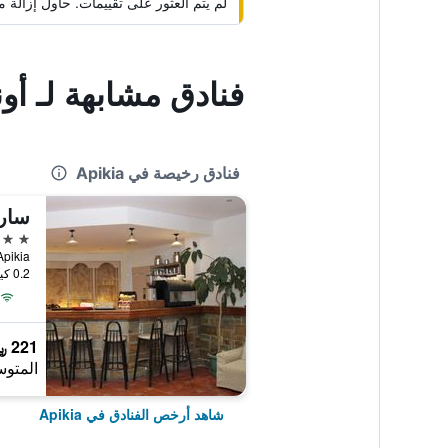
لم يتم العثور على تقييمات. حاول إزال
فنادق مشابهة لـ أو
فنادق رخيصة في Apikia
ساري
3 نجوم
za, Apikia
0.2 كيلومتر عن وسط المدينة
221 ﷼
المتوس
شاهد أرخص الفنادق في Apikia