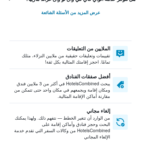
عرض المزيد من الأسئلة الشائعة
الملايين من التعليقات
تقييمات وتعليقات حقيقية من ملايين النزلاء، مثلك
تمامًا. احجز إقامتك المثالية بكل ثقة!
أفضل صفقات الفنادق
يبحث HotelsCombined في أكثر من 3 ملايين فندق
ومكان إقامة ويجمعهم في مكان واحد حتى تتمكن من
مقارنة أماكن الإقامة المثالية.
إلغاء مجاني
من الوارد أن تتغير الخطط — نتفهم ذلك. ولهذا يمكنك
البحث وحجز فنادق وأماكن إقامة على
HotelsCombined من وكالات السفر التي تقدم خدمة
الإلغاء المجاني